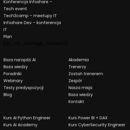
Konferencja Infoshare –
Tech event
Tech3camp – meetupy IT
Infoshare Dev – konferencja
IT
Plan
[wt_cli_manage_consent]
Baza narzędzi AI
Akademia
Baza wiedzy
Trenerzy
Poradniki
Zostań trenerem
Webinary
Zespół
Testy predyspozycji
Nasza misja
Blog
Baza wiedzy
Kontakt
Kurs AI Python Engineer
Kurs Power BI + DAX
Kurs AI Academy
Kurs CyberSecurity Engineer