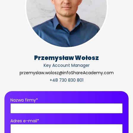
Przemysław Wołosz
Key Account Manager
przemyslaw.wolosz@infoShareAcademy.com
+48 730 830 801
Nazwa firmy*
Adres e-mail*