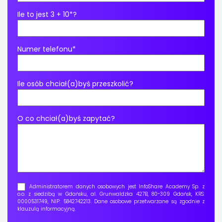
Ile to jest 3 + 10*?
Numer telefonu*
Ile osób chciał(a)byś przeszkolić?
O co chciał(a)byś zapytać?
Administratorem danych osobowych jest InfoShare Academy Sp. z
o.o. z siedzibą w Gdańsku, al. Grunwaldzka 427B, 80-309 Gdańsk, KRS:
0000531749, NIP: 5842742213. Dane osobowe przetwarzane są zgodnie z
klauzulą informacyjną
.