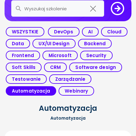
WSZYSTKIE
DevOps
AI
Cloud
Data
UX/UI Design
Backend
Frontend
Microsoft
Security
Soft Skills
CRM
Software design
Testowanie
Zarządzanie
Automatyzacja
Webinary
Automatyzacja
Automatyzacja