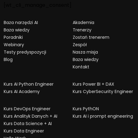
[wt_cli_manage_consent]
Baza narzędzi AI
Akademia
Baza wiedzy
Trenerzy
Poradniki
Zostań trenerem
Webinary
Zespół
Testy predyspozycji
Nasza misja
Blog
Baza wiedzy
Kontakt
Kurs AI Python Engineer
Kurs Power BI + DAX
Kurs AI Academy
Kurs CyberSecurity Engineer
Kurs DevOps Engineer
Kurs PythON
Kurs Analityk Danych + AI
Kurs AI i prompt engineering
Kurs Data Science + AI
Kurs Data Engineer