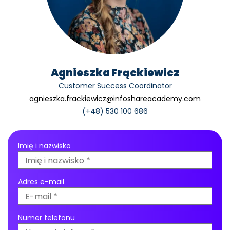
Agnieszka Frąckiewicz
Customer Success Coordinator
agnieszka.frackiewicz@infoshareacademy.com
(+48) 530 100 686
Imię i nazwisko
Adres e-mail
Numer telefonu