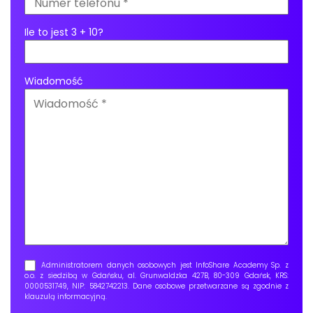
Ile to jest 3 + 10?
Wiadomość
Administratorem danych osobowych jest InfoShare Academy Sp. z
o.o. z siedzibą w Gdańsku, al. Grunwaldzka 427B, 80-309 Gdańsk, KRS:
0000531749, NIP: 5842742213. Dane osobowe przetwarzane są zgodnie z
klauzulą informacyjną
.