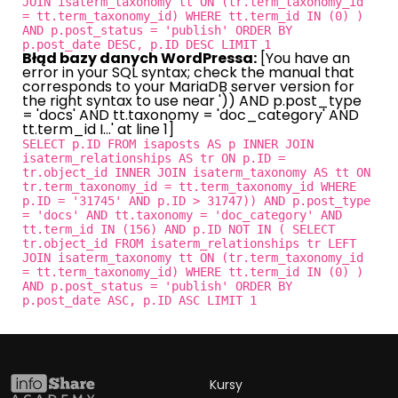
JOIN isaterm_taxonomy tt ON (tr.term_taxonomy_id
= tt.term_taxonomy_id) WHERE tt.term_id IN (0) )
AND p.post_status = 'publish' ORDER BY
p.post_date DESC, p.ID DESC LIMIT 1
Błąd bazy danych WordPressa:
[You have an
error in your SQL syntax; check the manual that
corresponds to your MariaDB server version for
the right syntax to use near ')) AND p.post_type
= 'docs' AND tt.taxonomy = 'doc_category' AND
tt.term_id I...' at line 1]
SELECT p.ID FROM isaposts AS p INNER JOIN
isaterm_relationships AS tr ON p.ID =
tr.object_id INNER JOIN isaterm_taxonomy AS tt ON
tr.term_taxonomy_id = tt.term_taxonomy_id WHERE
p.ID = '31745' AND p.ID > 31747)) AND p.post_type
= 'docs' AND tt.taxonomy = 'doc_category' AND
tt.term_id IN (156) AND p.ID NOT IN ( SELECT
tr.object_id FROM isaterm_relationships tr LEFT
JOIN isaterm_taxonomy tt ON (tr.term_taxonomy_id
= tt.term_taxonomy_id) WHERE tt.term_id IN (0) )
AND p.post_status = 'publish' ORDER BY
p.post_date ASC, p.ID ASC LIMIT 1
Kursy