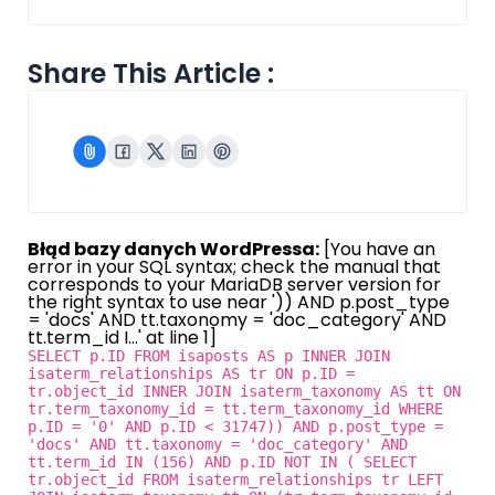
Share This Article :
Błąd bazy danych WordPressa:
[You have an
error in your SQL syntax; check the manual that
corresponds to your MariaDB server version for
the right syntax to use near ')) AND p.post_type
= 'docs' AND tt.taxonomy = 'doc_category' AND
tt.term_id I...' at line 1]
SELECT p.ID FROM isaposts AS p INNER JOIN
isaterm_relationships AS tr ON p.ID =
tr.object_id INNER JOIN isaterm_taxonomy AS tt ON
tr.term_taxonomy_id = tt.term_taxonomy_id WHERE
p.ID = '0' AND p.ID < 31747)) AND p.post_type =
'docs' AND tt.taxonomy = 'doc_category' AND
tt.term_id IN (156) AND p.ID NOT IN ( SELECT
tr.object_id FROM isaterm_relationships tr LEFT