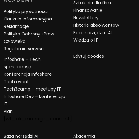
Szkolenia dla firm
Finansowanie
Polityka prywatności
Newslettery
Klauzula informacyjna
Historie absolwentów
Reklamacje
Baza narzędzi o AI
Polityka Ochrony i Praw
Wiedza o IT
Człowieka
Regulamin serwisu
Edytuj cookies
Infoshare – Tech
społeczność
Konferencja Infoshare –
Tech event
Tech3camp – meetupy IT
Infoshare Dev – konferencja
IT
Plan
[wt_cli_manage_consent]
Baza narzędzi AI
Akademia