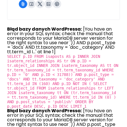
Błąd bazy danych WordPressa:
[You have an
error in your SQL syntax; check the manual that
corresponds to your MariaDB server version for
the right syntax to use near ')) AND p.post_type
= 'docs' AND tt.taxonomy = 'doc_category' AND
tt.term_id I...' at line 1]
SELECT p.ID FROM isaposts AS p INNER JOIN
isaterm_relationships AS tr ON p.ID =
tr.object_id INNER JOIN isaterm_taxonomy AS tt ON
tr.term_taxonomy_id = tt.term_taxonomy_id WHERE
p.ID = '0' AND p.ID < 31788)) AND p.post_type =
'docs' AND tt.taxonomy = 'doc_category' AND
tt.term_id IN (160) AND p.ID NOT IN ( SELECT
tr.object_id FROM isaterm_relationships tr LEFT
JOIN isaterm_taxonomy tt ON (tr.term_taxonomy_id
= tt.term_taxonomy_id) WHERE tt.term_id IN (0) )
AND p.post_status = 'publish' ORDER BY
p.post_date DESC, p.ID DESC LIMIT 1
Błąd bazy danych WordPressa:
[You have an
error in your SQL syntax; check the manual that
corresponds to your MariaDB server version for
the right syntax to use near ')) AND p.post_type