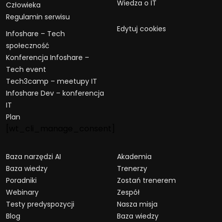
Wiedza o IT
Człowieka
Regulamin serwisu
Edytuj cookies
Infoshare – Tech
społeczność
Konferencja Infoshare –
Tech event
Tech3camp – meetupy IT
Infoshare Dev – konferencja
IT
Plan
[wt_cli_manage_consent]
Baza narzędzi AI
Akademia
Baza wiedzy
Trenerzy
Poradniki
Zostań trenerem
Webinary
Zespół
Testy predyspozycji
Nasza misja
Blog
Baza wiedzy