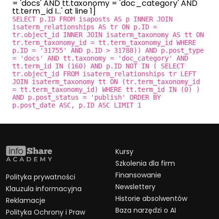
= 'docs' AND tt.taxonomy = 'doc_category' AND
tt.term_id I...' at line 1]
SELECT p.ID FROM isaposts AS p INNER JOIN
isaterm_relationships AS tr ON p.ID =
tr.object_id INNER JOIN isaterm_taxonomy AS tt ON
tr.term_taxonomy_id = tt.term_taxonomy_id WHERE
p.ID = '31755' AND p.ID > 31788)) AND p.post_type
= 'docs' AND tt.taxonomy = 'doc_category' AND
tt.term_id IN (160) AND p.ID NOT IN ( SELECT
tr.object_id FROM isaterm_relationships tr LEFT
JOIN isaterm_taxonomy tt ON (tr.term_taxonomy_id
= tt.term_taxonomy_id) WHERE tt.term_id IN (0) )
AND p.post_status = 'publish' ORDER BY
p.post_date ASC, p.ID ASC LIMIT 1
Kursy
Szkolenia dla firm
Finansowanie
Polityka prywatności
Newslettery
Klauzula informacyjna
Historie absolwentów
Reklamacje
Baza narzędzi o AI
Polityka Ochrony i Praw