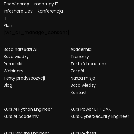
Tech3camp – meetupy IT
Infoshare Dev – konferencja
IT
Plan
[wt_cli_manage_consent]
Baza narzędzi AI
Akademia
Baza wiedzy
Trenerzy
Poradniki
Zostań trenerem
Webinary
Zespół
Testy predyspozycji
Nasza misja
Blog
Baza wiedzy
Kontakt
Kurs AI Python Engineer
Kurs Power BI + DAX
Kurs AI Academy
Kurs CyberSecurity Engineer
Kurs DevOps Engineer
Kurs PythON