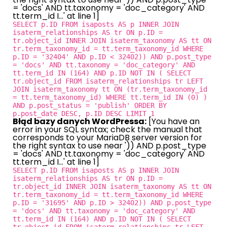
= 'docs' AND tt.taxonomy = 'doc_category' AND
tt.term_id I...' at line 1]
SELECT p.ID FROM isaposts AS p INNER JOIN
isaterm_relationships AS tr ON p.ID =
tr.object_id INNER JOIN isaterm_taxonomy AS tt ON
tr.term_taxonomy_id = tt.term_taxonomy_id WHERE
p.ID = '32404' AND p.ID < 32402)) AND p.post_type
= 'docs' AND tt.taxonomy = 'doc_category' AND
tt.term_id IN (164) AND p.ID NOT IN ( SELECT
tr.object_id FROM isaterm_relationships tr LEFT
JOIN isaterm_taxonomy tt ON (tr.term_taxonomy_id
= tt.term_taxonomy_id) WHERE tt.term_id IN (0) )
AND p.post_status = 'publish' ORDER BY
p.post_date DESC, p.ID DESC LIMIT 1
Błąd bazy danych WordPressa:
[You have an
error in your SQL syntax; check the manual that
corresponds to your MariaDB server version for
the right syntax to use near ')) AND p.post_type
= 'docs' AND tt.taxonomy = 'doc_category' AND
tt.term_id I...' at line 1]
SELECT p.ID FROM isaposts AS p INNER JOIN
isaterm_relationships AS tr ON p.ID =
tr.object_id INNER JOIN isaterm_taxonomy AS tt ON
tr.term_taxonomy_id = tt.term_taxonomy_id WHERE
p.ID = '31695' AND p.ID > 32402)) AND p.post_type
= 'docs' AND tt.taxonomy = 'doc_category' AND
tt.term_id IN (164) AND p.ID NOT IN ( SELECT
tr.object_id FROM isaterm_relationships tr LEFT