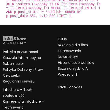
JOIN isaterm_taxonomy tt ON (tr.term_taxonomy_id
= tt.term_taxonomy_id) WHERE tt.term_id IN (0) )
AND p.post_status = 'publish' ORDER BY
p.post_date ASC, p.ID ASC LIMIT 1
Kursy
Szkolenia dla firm
Finansowanie
Polityka prywatności
Newslettery
Klauzula informacyjna
Historie absolwentów
Reklamacje
Baza narzędzi o AI
Polityka Ochrony i Praw
Wiedza o IT
Człowieka
Regulamin serwisu
Edytuj cookies
Infoshare – Tech
społeczność
Konferencja Infoshare –
Tech event