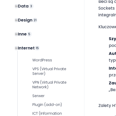
sieci są
Data
3
Sockets 
integral
Design
21
Kluczow
Inne
5
Sz
pod
Internet
15
Au
typ
WordPress
Int
VPS (Virtual Private
Server)
prz
VPN (Virtual Private
Za
Network)
„Be
Serwer
Plugin (add-on)
Zalety H
ICT (Information