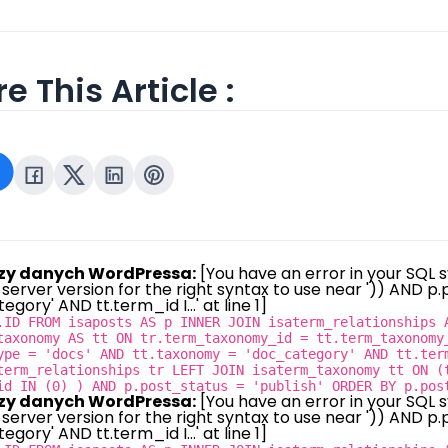
e This Article :
zy danych WordPressa:
[You have an error in your SQL 
server version for the right syntax to use near ')) AND 
gory' AND tt.term_id I...' at line 1]
.ID FROM isaposts AS p INNER JOIN isaterm_relationships 
taxonomy AS tt ON tr.term_taxonomy_id = tt.term_taxonomy
ype = 'docs' AND tt.taxonomy = 'doc_category' AND tt.ter
term_relationships tr LEFT JOIN isaterm_taxonomy tt ON (
id IN (0) ) AND p.post_status = 'publish' ORDER BY p.pos
zy danych WordPressa:
[You have an error in your SQL 
server version for the right syntax to use near ')) AND 
gory' AND tt.term_id I...' at line 1]