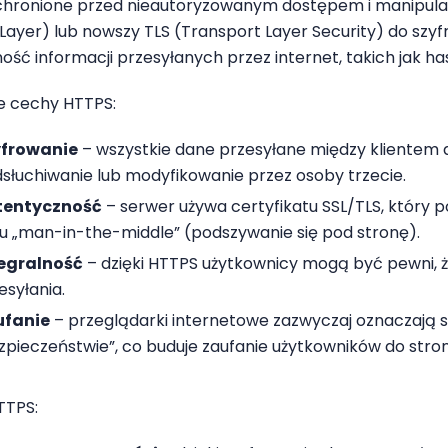
 chronione przed nieautoryzowanym dostępem i manipulac
Layer) lub nowszy TLS (Transport Layer Security) do szy
ność informacji przesyłanych przez internet, takich jak h
e cechy HTTPS:
yfrowanie
– wszystkie dane przesyłane między klientem 
słuchiwanie lub modyfikowanie przez osoby trzecie.
tentyczność
– serwer używa certyfikatu SSL/TLS, który 
u „man-in-the-middle” (podszywanie się pod stronę).
egralność
– dzięki HTTPS użytkownicy mogą być pewni, ż
esyłania.
ufanie
– przeglądarki internetowe zazwyczaj oznaczają s
zpieczeństwie”, co buduje zaufanie użytkowników do stro
TTPS: