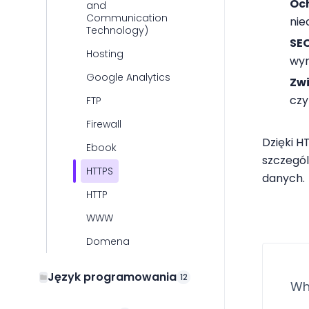
Oc
and
Communication
nie
Technology)
SE
Hosting​
wyn
Google Analytics
Zw
czy
FTP
Firewall
Dzięki H
Ebook
szczegól
HTTPS
danych.
HTTP
WWW
Domena
Język programowania
12
Wh