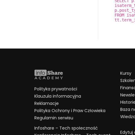
SELECT p
isaterm_
p.post_t
FROM isa
tt.term_
Kursy
Szkolen
Finans
Polityka prywatności
Newsle
Klauzula informacyjna
Histor
Reklamacje
Baza na
Polityka Ochrony i Praw Człowieka
Wiedza
Regulamin serwisu
Infoshare – Tech społeczność
Edytuj