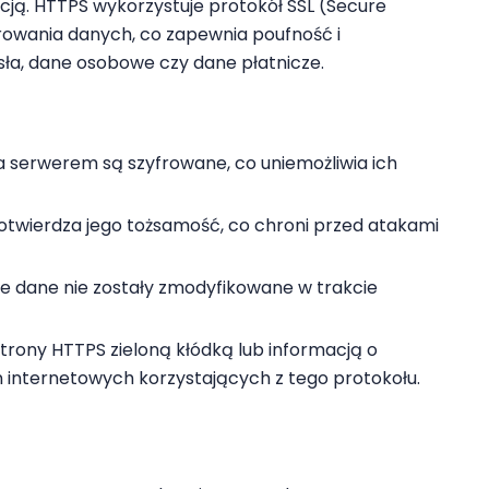
ją. HTTPS wykorzystuje protokół SSL (Secure
frowania danych, co zapewnia poufność i
asła, dane osobowe czy dane płatnicze.
a serwerem są szyfrowane, co uniemożliwia ich
potwierdza jego tożsamość, co chroni przed atakami
e dane nie zostały zmodyfikowane w trakcie
trony HTTPS zieloną kłódką lub informacją o
n internetowych korzystających z tego protokołu.