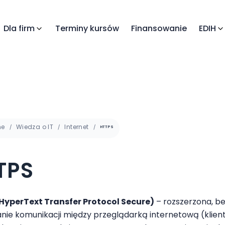
Dla firm
Terminy kursów
Finansowanie
EDIH
me
Wiedza o IT
Internet
HTTPS
TPS
HyperText Transfer Protocol Secure)
– rozszerzona, be
nie komunikacji między przeglądarką internetową (klie