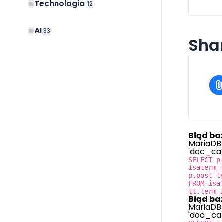
Technologia
12
AI
33
Shar
Błąd ba
MariaDB 
'doc_cate
SELECT p
isaterm_
p.post_t
FROM isa
tt.term_
Błąd ba
MariaDB 
'doc_cate