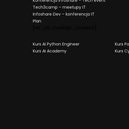
Konferencja Infoshare – Tech event
Tech3camp – meetupy IT
Infoshare Dev – konferencja IT
Plan
[wt_cli_manage_consent]
Kurs AI Python Engineer
Kurs P
Kurs AI Academy
Kurs C