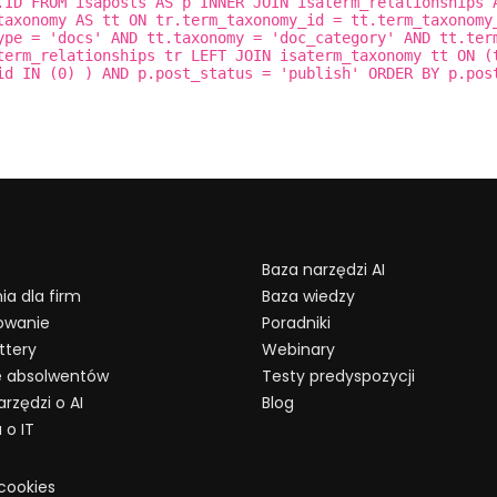
.ID FROM isaposts AS p INNER JOIN isaterm_relationships 
taxonomy AS tt ON tr.term_taxonomy_id = tt.term_taxonomy
ype = 'docs' AND tt.taxonomy = 'doc_category' AND tt.ter
term_relationships tr LEFT JOIN isaterm_taxonomy tt ON (
id IN (0) ) AND p.post_status = 'publish' ORDER BY p.pos
Baza narzędzi AI
ia dla firm
Baza wiedzy
owanie
Poradniki
ttery
Webinary
ie absolwentów
Testy predyspozycji
rzędzi o AI
Blog
 o IT
 cookies