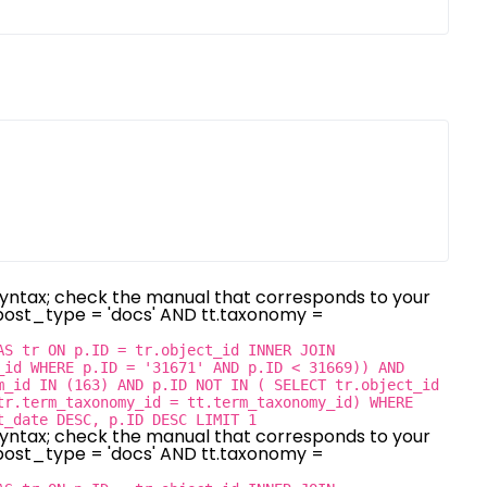
syntax; check the manual that corresponds to your
p.post_type = 'docs' AND tt.taxonomy =
AS tr ON p.ID = tr.object_id INNER JOIN
_id WHERE p.ID = '31671' AND p.ID < 31669)) AND
m_id IN (163) AND p.ID NOT IN ( SELECT tr.object_id
tr.term_taxonomy_id = tt.term_taxonomy_id) WHERE
t_date DESC, p.ID DESC LIMIT 1
syntax; check the manual that corresponds to your
p.post_type = 'docs' AND tt.taxonomy =