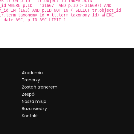
AS tr ON p.ID = tr.object_id INNER JOIN
_id WHERE p.ID = '31667' AND p.ID > 31669)) AND
m_id IN (163) AND p.ID NOT IN ( SELECT tr.object_id
tr.term_taxonomy_id = tt.term_taxonomy_id) WHERE
t_date ASC, p.ID ASC LIMIT 1
Akademia
Trenerzy
Zostań trenerem
Zespół
Nasza misja
Baza wiedzy
Kontakt