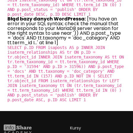
= tt.term_taxonomy_id) WHERE tt.term_id IN (0) )
AND p.post_status = 'publish' ORDER BY
p.post_date DESC, p.ID DESC LIMIT 1
Błąd bazy danych WordPressa:
[You have an
error in your SQL syntax; check the manual that
corresponds to your MariaDB server version for
the right syntax to use near ')) AND p.post_type
= 'docs' AND tt.taxonomy = 'doc_category' AND
tt.term_id I...' at line 1]
SELECT p.ID FROM isaposts AS p INNER JOIN
isaterm_relationships AS tr ON p.ID =
tr.object_id INNER JOIN isaterm_taxonomy AS tt ON
tr.term_taxonomy_id = tt.term_taxonomy_id WHERE
p.ID = '31594' AND p.ID > 31596)) AND p.post_type
= 'docs' AND tt.taxonomy = 'doc_category' AND
tt.term_id IN (157) AND p.ID NOT IN ( SELECT
tr.object_id FROM isaterm_relationships tr LEFT
JOIN isaterm_taxonomy tt ON (tr.term_taxonomy_id
= tt.term_taxonomy_id) WHERE tt.term_id IN (0) )
AND p.post_status = 'publish' ORDER BY
p.post_date ASC, p.ID ASC LIMIT 1
Kursy