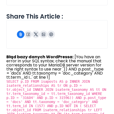
Share This Article :
Błąd bazy danych WordPressa:
[You have an
error in your SQL syntax; check the manual that
corresponds to your MariaDB server version for
the right syntax to use near ')) AND p.post_type
= 'docs' AND tt.taxonomy = 'doc_category' AND
tt.term_id I...' at line 1]
SELECT p.ID FROM isaposts AS p INNER JOIN
isaterm_relationships AS tr ON p.ID =
tr.object_id INNER JOIN isaterm_taxonomy AS tt ON
tr.term_taxonomy_id = tt.term_taxonomy_id WHERE
p.ID = '31604' AND p.ID < 31596)) AND p.post_type
= 'docs' AND tt.taxonomy = 'doc_category' AND
tt.term_id IN (157) AND p.ID NOT IN ( SELECT
tr.object_id FROM isaterm_relationships tr LEFT
JOIN isaterm_taxonomy tt ON (tr.term_taxonomy_id