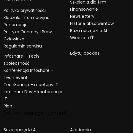
Szkolenia dla firm
Finansowanie
Polityka prywatności
Newslettery
Klauzula informacyjna
Historie absolwentów
Reklamacje
Baza narzędzi o AI
Polityka Ochrony i Praw
Wiedza o IT
Człowieka
Regulamin serwisu
Edytuj cookies
Infoshare – Tech
społeczność
Konferencja Infoshare –
Tech event
Tech3camp – meetupy IT
Infoshare Dev – konferencja
IT
Plan
[wt_cli_manage_consent]
Baza narzędzi AI
Akademia