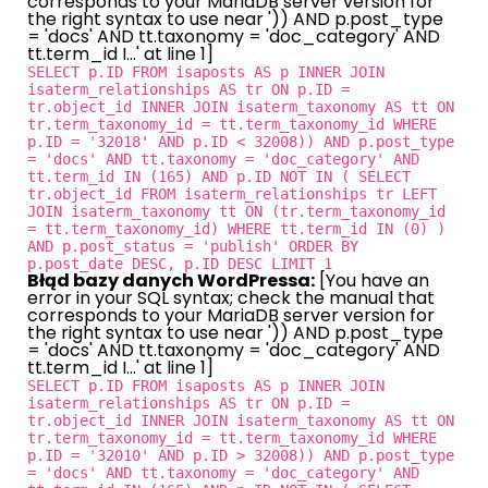
corresponds to your MariaDB server version for
the right syntax to use near ')) AND p.post_type
= 'docs' AND tt.taxonomy = 'doc_category' AND
tt.term_id I...' at line 1]
SELECT p.ID FROM isaposts AS p INNER JOIN
isaterm_relationships AS tr ON p.ID =
tr.object_id INNER JOIN isaterm_taxonomy AS tt ON
tr.term_taxonomy_id = tt.term_taxonomy_id WHERE
p.ID = '32018' AND p.ID < 32008)) AND p.post_type
= 'docs' AND tt.taxonomy = 'doc_category' AND
tt.term_id IN (165) AND p.ID NOT IN ( SELECT
tr.object_id FROM isaterm_relationships tr LEFT
JOIN isaterm_taxonomy tt ON (tr.term_taxonomy_id
= tt.term_taxonomy_id) WHERE tt.term_id IN (0) )
AND p.post_status = 'publish' ORDER BY
p.post_date DESC, p.ID DESC LIMIT 1
Błąd bazy danych WordPressa:
[You have an
error in your SQL syntax; check the manual that
corresponds to your MariaDB server version for
the right syntax to use near ')) AND p.post_type
= 'docs' AND tt.taxonomy = 'doc_category' AND
tt.term_id I...' at line 1]
SELECT p.ID FROM isaposts AS p INNER JOIN
isaterm_relationships AS tr ON p.ID =
tr.object_id INNER JOIN isaterm_taxonomy AS tt ON
tr.term_taxonomy_id = tt.term_taxonomy_id WHERE
p.ID = '32010' AND p.ID > 32008)) AND p.post_type
= 'docs' AND tt.taxonomy = 'doc_category' AND