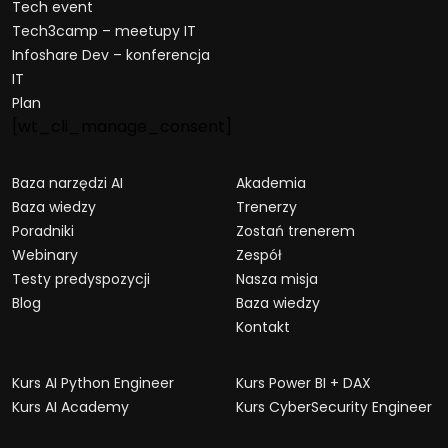
Tech event
Tech3camp – meetupy IT
Infoshare Dev – konferencja
IT
Plan
[wt_cli_manage_consent]
Baza narzędzi AI
Akademia
Baza wiedzy
Trenerzy
Poradniki
Zostań trenerem
Webinary
Zespół
Testy predyspozycji
Nasza misja
Blog
Baza wiedzy
Kontakt
Kurs AI Python Engineer
Kurs Power BI + DAX
Kurs AI Academy
Kurs CyberSecurity Engineer