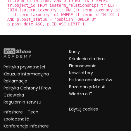
tt.term_id IN (165) AND p.ID NOT IN ( SELECT
tr.object_id FROM isaterm_relationships tr LEFT
JOIN isaterm_taxonomy tt ON (tr.term_taxonomy_id
= tt.term_taxonomy_id) WHERE tt.term_id IN (0) )
AND p.post_status = 'publish' ORDER BY
p.post_date ASC, p.ID ASC LIMIT 1
Kursy
Szkolenia dla firm
Finansowanie
Polityka prywatności
Newslettery
Klauzula informacyjna
Historie absolwentów
Reklamacje
Baza narzędzi o AI
Polityka Ochrony i Praw
Wiedza o IT
Człowieka
Regulamin serwisu
Edytuj cookies
Infoshare – Tech
społeczność
Konferencja Infoshare –