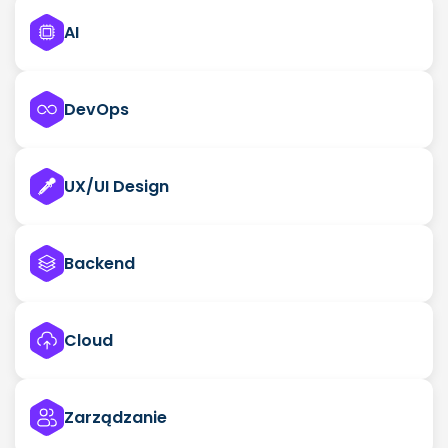
AI
DevOps
UX/UI Design
Backend
Cloud
Zarządzanie