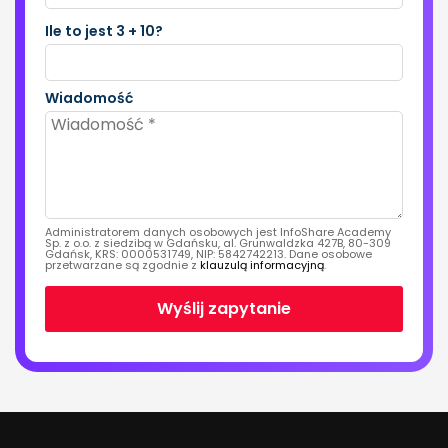
Ile to jest 3 + 10?
Wiadomość
Administratorem danych osobowych jest InfoShare Academy
Sp. z o.o. z siedzibą w Gdańsku, al. Grunwaldzka 427B, 80-309
Gdańsk, KRS: 0000531749, NIP: 5842742213. Dane osobowe
przetwarzane są zgodnie z
klauzulą informacyjną
.