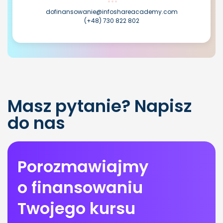
dofinansowanie@infoshareacademy.com
(+48) 730 822 802
Masz pytanie? Napisz
do nas
Porozmawiajmy
o finansowaniu
Twojego kursu