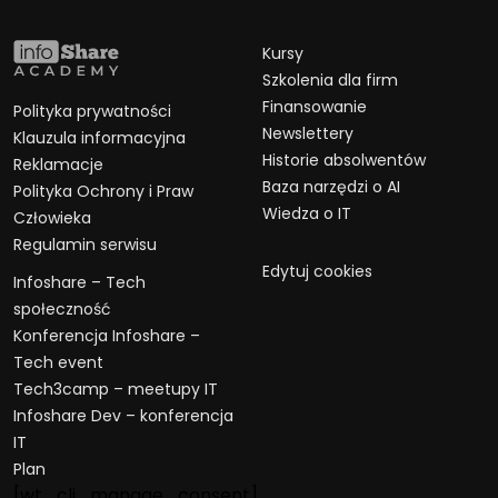
Kursy
Szkolenia dla firm
Finansowanie
Polityka prywatności
Newslettery
Klauzula informacyjna
Historie absolwentów
Reklamacje
Baza narzędzi o AI
Polityka Ochrony i Praw
Wiedza o IT
Człowieka
Regulamin serwisu
Edytuj cookies
Infoshare – Tech
społeczność
Konferencja Infoshare –
Tech event
Tech3camp – meetupy IT
Infoshare Dev – konferencja
IT
Plan
[wt_cli_manage_consent]