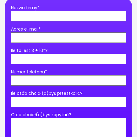
Nazwa firmy*
Adres e-mail*
Ile to jest 3 + 10*?
Numer telefonu*
Ile osób chciał(a)byś przeszkolić?
O co chciał(a)byś zapytać?