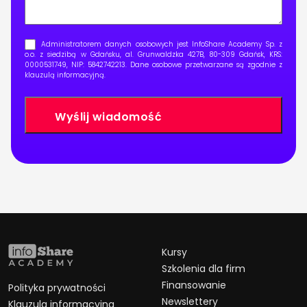
Administratorem danych osobowych jest InfoShare Academy Sp. z
o.o. z siedzibą w Gdańsku, al. Grunwaldzka 427B, 80-309 Gdańsk, KRS:
0000531749, NIP: 5842742213. Dane osobowe przetwarzane są zgodnie z
klauzulą informacyjną
.
Kursy
Szkolenia dla firm
Finansowanie
Polityka prywatności
Newslettery
Klauzula informacyjna