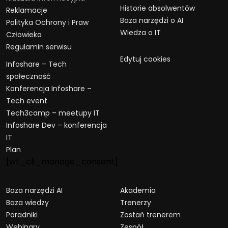
Historie absolwentów
Reklamacje
Baza narzędzi o AI
Polityka Ochrony i Praw
Wiedza o IT
Człowieka
Regulamin serwisu
Edytuj cookies
Infoshare – Tech
społeczność
Konferencja Infoshare –
Tech event
Tech3camp – meetupy IT
Infoshare Dev – konferencja
IT
Plan
[wt_cli_manage_consent]
Baza narzędzi AI
Akademia
Baza wiedzy
Trenerzy
Poradniki
Zostań trenerem
Webinary
Zespół