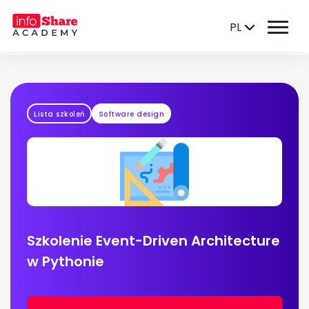
PL
Lista szkoleń
Software design
Szkolenie Event-Driven Architecture
w Pythonie