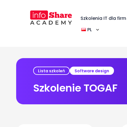
Szkolenia IT dla firm
PL
Lista szkoleń
Software design
Szkolenie TOGAF