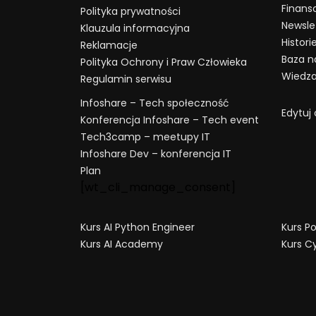
Finans
Polityka prywatności
Newsle
Klauzula informacyjna
Histor
Reklamacje
Baza na
Polityka Ochrony i Praw Człowieka
Wiedza
Regulamin serwisu
Infoshare – Tech społeczność
Edytuj
Konferencja Infoshare – Tech event
Tech3camp – meetupy IT
Infoshare Dev – konferencja IT
Plan
[wt_cli_manage_consent]
Kurs AI Python Engineer
Kurs P
Kurs AI Academy
Kurs C