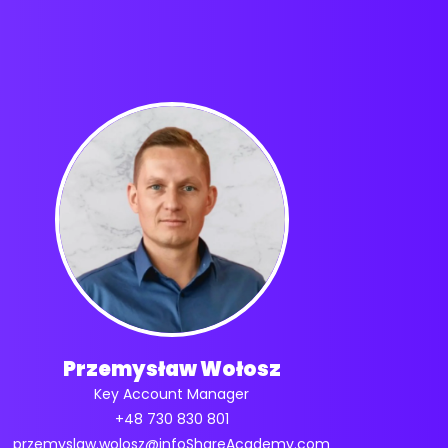
Przemysław Wołosz
Key Account Manager
+48 730 830 801
przemyslaw.wolosz@infoShareAcademy.com