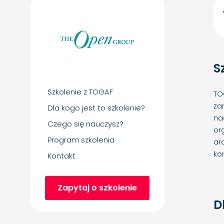
S
Szkolenie z TOGAF
TO
za
Dla kogo jest to szkolenie?
na
Czego się nauczysz?
or
Program szkolenia
ar
ko
Kontakt
Zapytaj o szkolenie
D