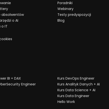
owanie
Poradniki
ttery
Webinary
ie absolwentów
Testy predyspozycji
rzędzi o AI
Blog
 o IT
 cookies
ower BI + DAX
Kurs DevOps Engineer
yberSecurity Engineer
Kurs Analityk Danych + AI
Kurs Data Science + AI
Kurs Data Engineer
Hello Work