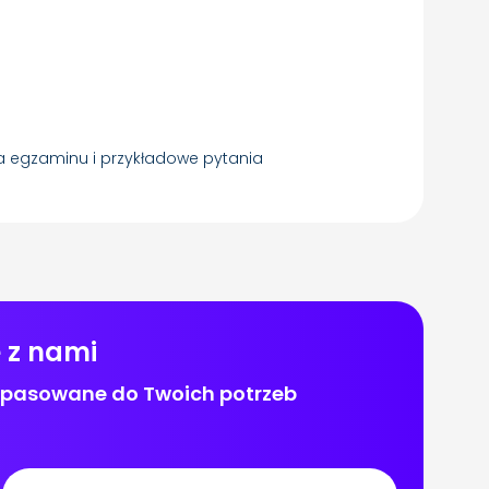
a egzaminu i przykładowe pytania
e z nami
dopasowane do Twoich potrzeb