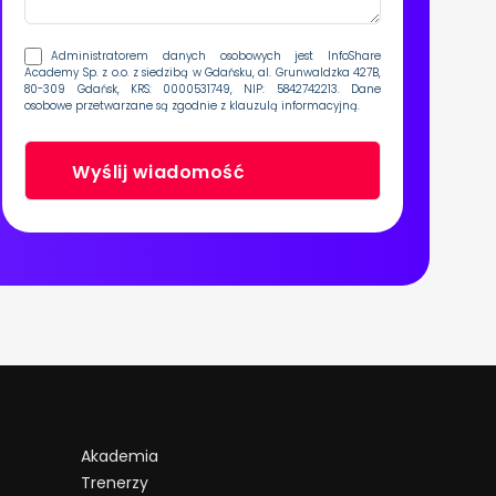
Administratorem danych osobowych jest InfoShare
Academy Sp. z o.o. z siedzibą w Gdańsku, al. Grunwaldzka 427B,
80-309 Gdańsk, KRS: 0000531749, NIP: 5842742213. Dane
osobowe przetwarzane są zgodnie z
klauzulą informacyjną
.
Akademia
Trenerzy