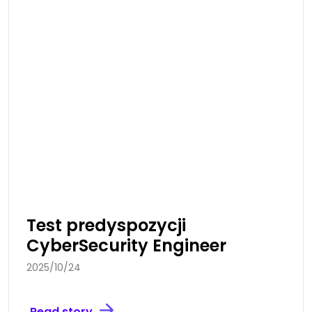
Test predyspozycji
CyberSecurity Engineer
2025/10/24
Read story