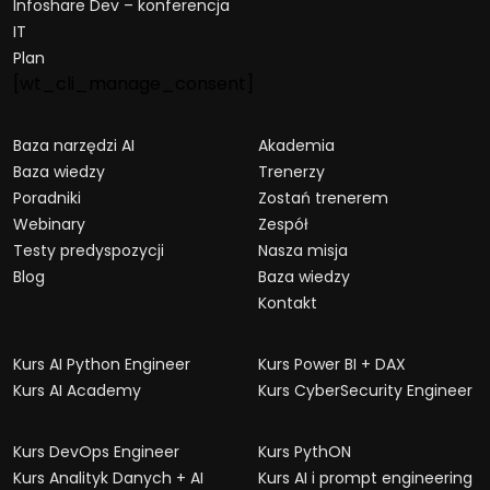
Infoshare Dev – konferencja
IT
Plan
[wt_cli_manage_consent]
Baza narzędzi AI
Akademia
Baza wiedzy
Trenerzy
Poradniki
Zostań trenerem
Webinary
Zespół
Testy predyspozycji
Nasza misja
Blog
Baza wiedzy
Kontakt
Kurs AI Python Engineer
Kurs Power BI + DAX
Kurs AI Academy
Kurs CyberSecurity Engineer
Kurs DevOps Engineer
Kurs PythON
Kurs Analityk Danych + AI
Kurs AI i prompt engineering