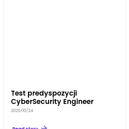
Test predyspozycji
CyberSecurity Engineer
2025/10/24
Read story