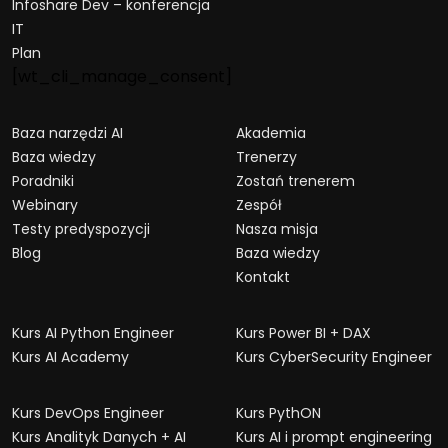
Infoshare Dev – konferencja
IT
Plan
[wt_cli_manage_consent]
Baza narzędzi AI
Akademia
Baza wiedzy
Trenerzy
Poradniki
Zostań trenerem
Webinary
Zespół
Testy predyspozycji
Nasza misja
Blog
Baza wiedzy
Kontakt
Kurs AI Python Engineer
Kurs Power BI + DAX
Kurs AI Academy
Kurs CyberSecurity Engineer
Kurs DevOps Engineer
Kurs PythON
Kurs Analityk Danych + AI
Kurs AI i prompt engineering