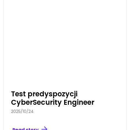
Test predyspozycji
CyberSecurity Engineer
2025/10/24
Read story