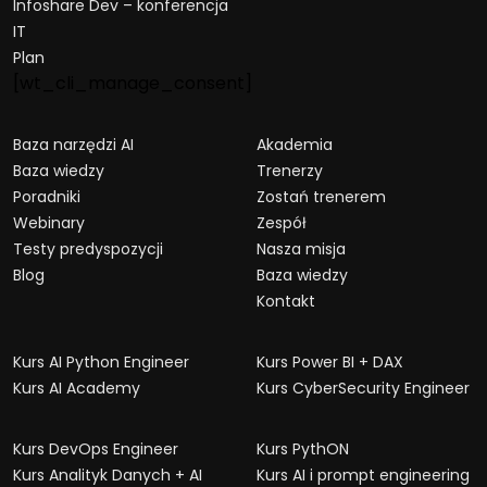
Infoshare Dev – konferencja
IT
Plan
[wt_cli_manage_consent]
Baza narzędzi AI
Akademia
Baza wiedzy
Trenerzy
Poradniki
Zostań trenerem
Webinary
Zespół
Testy predyspozycji
Nasza misja
Blog
Baza wiedzy
Kontakt
Kurs AI Python Engineer
Kurs Power BI + DAX
Kurs AI Academy
Kurs CyberSecurity Engineer
Kurs DevOps Engineer
Kurs PythON
Kurs Analityk Danych + AI
Kurs AI i prompt engineering