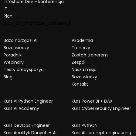
Infoshare Dev – konferencja
IT
Plan
[wt_cli_manage_consent]
Baza narzędzi AI
Akademia
Baza wiedzy
Trenerzy
Poradniki
Zostań trenerem
Webinary
Zespół
Testy predyspozycji
Nasza misja
Blog
Baza wiedzy
Kontakt
Kurs AI Python Engineer
Kurs Power BI + DAX
Kurs AI Academy
Kurs CyberSecurity Engineer
Kurs DevOps Engineer
Kurs PythON
Kurs Analityk Danych + AI
Kurs AI i prompt engineering