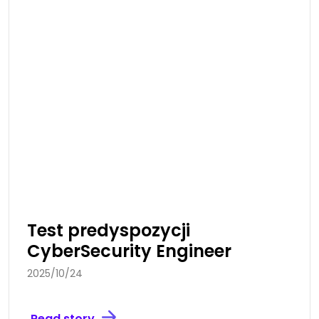
Test predyspozycji
CyberSecurity Engineer
2025/10/24
Read story