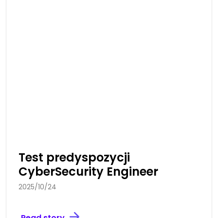
Test predyspozycji
CyberSecurity Engineer
2025/10/24
Read story