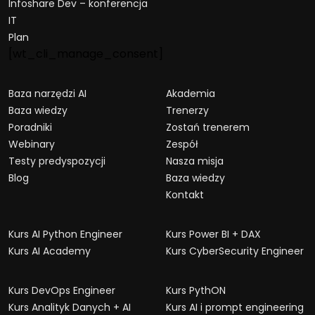
Infoshare Dev – konferencja
IT
Plan
[wt_cli_manage_consent]
Baza narzędzi AI
Akademia
Baza wiedzy
Trenerzy
Poradniki
Zostań trenerem
Webinary
Zespół
Testy predyspozycji
Nasza misja
Blog
Baza wiedzy
Kontakt
Kurs AI Python Engineer
Kurs Power BI + DAX
Kurs AI Academy
Kurs CyberSecurity Engineer
Kurs DevOps Engineer
Kurs PythON
Kurs Analityk Danych + AI
Kurs AI i prompt engineering