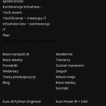
społeczność
Konferencja Infoshare –
Tech event
Tech3camp – meetupy IT
Infoshare Dev – konferencja
IT
Plan
[wt_cli_manage_consent]
Baza narzędzi AI
Akademia
Baza wiedzy
Trenerzy
Poradniki
Zostań trenerem
Webinary
Zespół
Testy predyspozycji
Nasza misja
Blog
Baza wiedzy
Kontakt
Kurs AI Python Engineer
Kurs Power BI + DAX