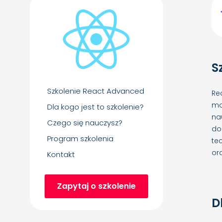
S
Szkolenie React Advanced
Re
mo
Dla kogo jest to szkolenie?
na
Czego się nauczysz?
do
Program szkolenia
te
or
Kontakt
Zapytaj o szkolenie
D