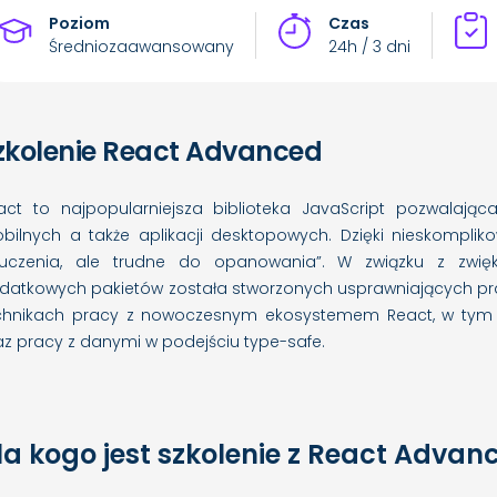
Poziom
Czas
Średniozaawansowany
24h / 3 dni
zkolenie React Advanced
act to najpopularniejsza biblioteka JavaScript pozwalająca
bilnych a także aplikacji desktopowych. Dzięki nieskomplik
uczenia, ale trudne do opanowania”. W związku z zwięks
datkowych pakietów została stworzonych usprawniających pra
chnikach pracy z nowoczesnym ekosystemem React, w tym opt
az pracy z danymi w podejściu type-safe.
la kogo jest szkolenie z React Advan