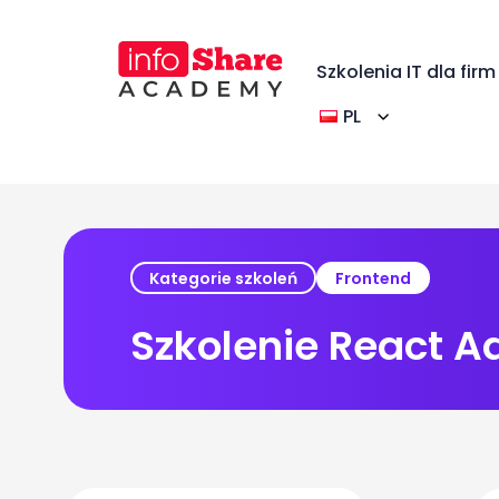
Szkolenia IT dla firm
PL
Kategorie szkoleń
Frontend
Szkolenie React 