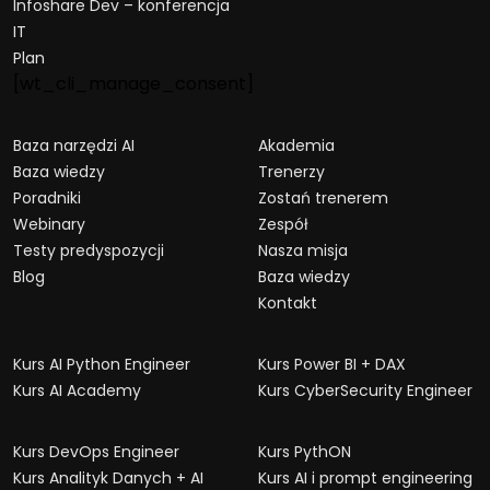
Infoshare Dev – konferencja
IT
Plan
[wt_cli_manage_consent]
Baza narzędzi AI
Akademia
Baza wiedzy
Trenerzy
Poradniki
Zostań trenerem
Webinary
Zespół
Testy predyspozycji
Nasza misja
Blog
Baza wiedzy
Kontakt
Kurs AI Python Engineer
Kurs Power BI + DAX
Kurs AI Academy
Kurs CyberSecurity Engineer
Kurs DevOps Engineer
Kurs PythON
Kurs Analityk Danych + AI
Kurs AI i prompt engineering