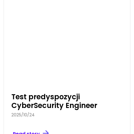
Test predyspozycji
CyberSecurity Engineer
2025/10/24
Read story