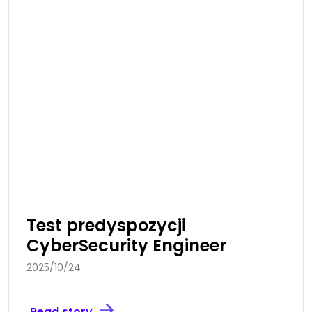
Test predyspozycji
CyberSecurity Engineer
2025/10/24
Read story