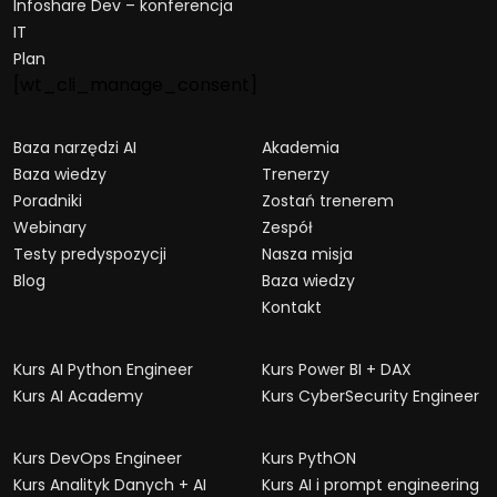
Infoshare Dev – konferencja
IT
Plan
[wt_cli_manage_consent]
Baza narzędzi AI
Akademia
Baza wiedzy
Trenerzy
Poradniki
Zostań trenerem
Webinary
Zespół
Testy predyspozycji
Nasza misja
Blog
Baza wiedzy
Kontakt
Kurs AI Python Engineer
Kurs Power BI + DAX
Kurs AI Academy
Kurs CyberSecurity Engineer
Kurs DevOps Engineer
Kurs PythON
Kurs Analityk Danych + AI
Kurs AI i prompt engineering