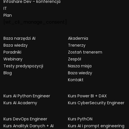
Infoshare Dev – konferencja
IT
Plan
[wt_cli_manage_consent]
Baza narzędzi AI
Akademia
Baza wiedzy
Trenerzy
Poradniki
Zostań trenerem
Webinary
Zespół
Testy predyspozycji
Nasza misja
Blog
Baza wiedzy
Kontakt
Kurs AI Python Engineer
Kurs Power BI + DAX
Kurs AI Academy
Kurs CyberSecurity Engineer
Kurs DevOps Engineer
Kurs PythON
Kurs Analityk Danych + AI
Kurs AI i prompt engineering