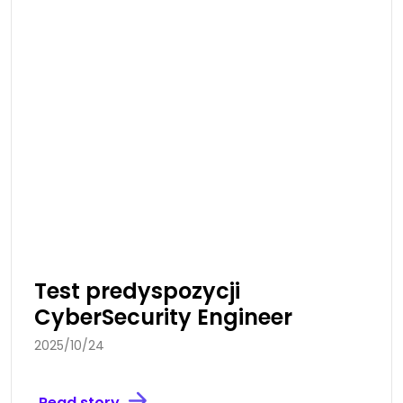
Test predyspozycji
CyberSecurity Engineer
2025/10/24
Read story