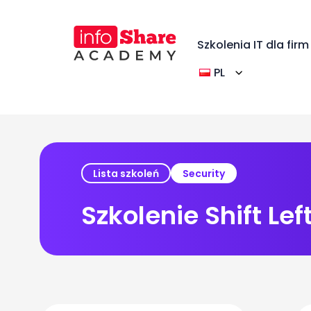
Szkolenia IT dla firm
PL
Lista szkoleń
Security
Szkolenie Shift Lef