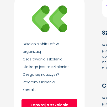
S
Szkolenie Shift Left w
Sz
po
organizacji
op
Czas trwania szkolenia
be
Dla kogo jest to szkolenie?
mi
Czego się nauczysz?
Program szkolenia
C
Kontakt
Sz
po
Zapytaj o szkolenie