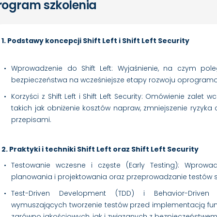
rogram szkolenia
1. Podstawy koncepcji Shift Left i Shift Left Security
Wprowadzenie do Shift Left: Wyjaśnienie, na czym pol
bezpieczeństwa na wcześniejsze etapy rozwoju oprogram
Korzyści z Shift Left i Shift Left Security: Omówienie zale
takich jak obniżenie kosztów napraw, zmniejszenie ryzyka 
przepisami.
2. Praktyki i techniki Shift Left oraz Shift Left Security
Testowanie wczesne i częste (Early Testing): Wprowad
planowania i projektowania oraz przeprowadzanie testów 
Test-Driven Development (TDD) i Behavior-Driven
wymuszających tworzenie testów przed implementacją fun
zarówno jakościowych, jak i związanych z bezpieczeństwem