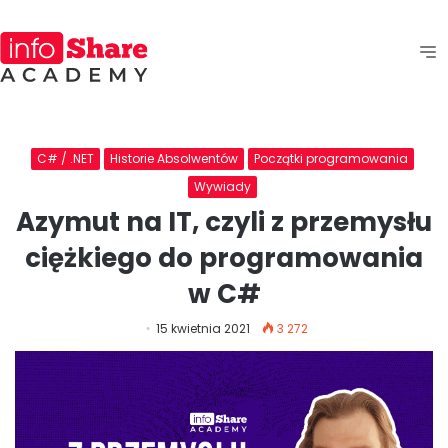
C# / .NET
Historie Absolwentów
Początki programowania
Wywiady
Azymut na IT, czyli z przemysłu
ciężkiego do programowania
w C#
15 kwietnia 2021
3 272