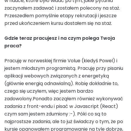
w nauce, które było widać po tym, jakie pytania
zaczynałem zadawać i zostałem polecony na staż.
Przeszedłem pomyślnie etapy rekrutacji i jeszcze
przed ukończeniem kursu dostałem się na staż.
Gdzie teraz pracujesz i na czym polega Twoja
praca?
Pracuję w norweskiej firmie Volue (kiedyś Powel) i
jestem młodszym programistą. Pracuję przy pisaniu
aplikacji webowych związanych z energetyką
(głównie energią odnawialną). Robię dokładnie to,
czego się uczyłem, więc jestem bardzo
zadowolony.Ponadto zacząłem również wykonywać
zadania z front-endu i pisać w Javascript (React)
czym sam jestem zdumiony :-). Póki co są to
najprostsze zadania, ale to już świadczy o tym, że po
kursie opanowałem programowanie na tyle dobrze,