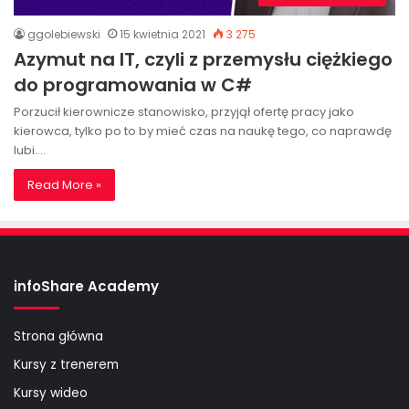
ggolebiewski
15 kwietnia 2021
3 275
Azymut na IT, czyli z przemysłu ciężkiego
do programowania w C#
Porzucił kierownicze stanowisko, przyjął ofertę pracy jako
kierowca, tylko po to by mieć czas na naukę tego, co naprawdę
lubi.…
Read More »
infoShare Academy
Strona główna
Kursy z trenerem
Kursy wideo