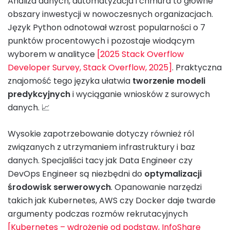
Analiza danych, automatyzacja i chmura to główne
obszary inwestycji w nowoczesnych organizacjach.
Język Python odnotował wzrost popularności o 7
punktów procentowych i pozostaje wiodącym
wyborem w analityce
[2025 Stack Overflow
Developer Survey, Stack Overflow, 2025]
. Praktyczna
znajomość tego języka ułatwia
tworzenie modeli
predykcyjnych
i wyciąganie wniosków z surowych
danych. 📈
Wysokie zapotrzebowanie dotyczy również ról
związanych z utrzymaniem infrastruktury i baz
danych. Specjaliści tacy jak Data Engineer czy
DevOps Engineer są niezbędni do
optymalizacji
środowisk serwerowych
. Opanowanie narzędzi
takich jak Kubernetes, AWS czy Docker daje twarde
argumenty podczas rozmów rekrutacyjnych
[Kubernetes – wdrożenie od podstaw, InfoShare