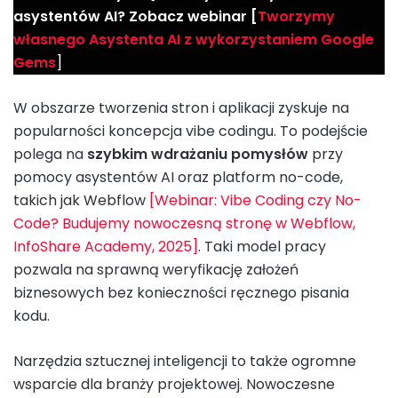
asystentów AI? Zobacz webinar [
Tworzymy
własnego Asystenta AI z wykorzystaniem Google
Gems
]
W obszarze tworzenia stron i aplikacji zyskuje na
popularności koncepcja vibe codingu. To podejście
polega na
szybkim wdrażaniu pomysłów
przy
pomocy asystentów AI oraz platform no-code,
takich jak Webflow
[Webinar: Vibe Coding czy No-
Code? Budujemy nowoczesną stronę w Webflow,
InfoShare Academy, 2025]
. Taki model pracy
pozwala na sprawną weryfikację założeń
biznesowych bez konieczności ręcznego pisania
kodu.
Narzędzia sztucznej inteligencji to także ogromne
wsparcie dla branży projektowej. Nowoczesne