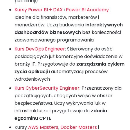
publikację
Kursy Power BI + DAX
i
Power BI Academy
:
Idealne dla finansistów, marketerów i
menedżerów. Uczą budowania
interaktywnych
dashboardów biznesowych
bez konieczności
zaawansowanego programowania
Kurs DevOps Engineer
: Skierowany do osób
posiadających już komercyjne doświadczenie w
branży IT. Przygotowuje do
zarządzania cyklem
życia aplikacji
i automatyzacji procesów
wdrożeniowych
Kurs CyberSecurity Engineer
: Przeznaczony dla
początkujących, chcących wejść w obszar
bezpieczeństwa. Uczy wykrywania luk w
infrastrukturze i przygotowuje do
zdania
egzaminu CPTE
Kursy
AWS Masters
,
Docker Mas
t
ers
i