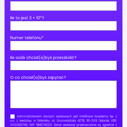
Ile to jest 3 + 10*?
Numer telefonu*
Ile osób chciał(a)byś przeszkolić?
O co chciał(a)byś zapytać?
Administratorem danych osobowych jest InfoShare Academy Sp. z
o.o. z siedzibą w Gdańsku, al. Grunwaldzka 427B, 80-309 Gdańsk, KRS:
0000531749, NIP: 5842742213. Dane osobowe przetwarzane są zgodnie z