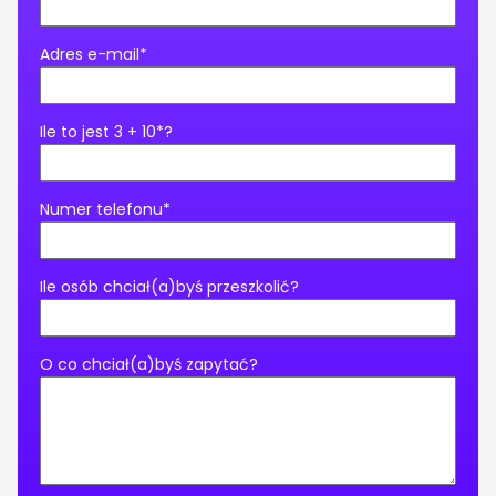
Adres e-mail*
Ile to jest 3 + 10*?
Numer telefonu*
Ile osób chciał(a)byś przeszkolić?
O co chciał(a)byś zapytać?