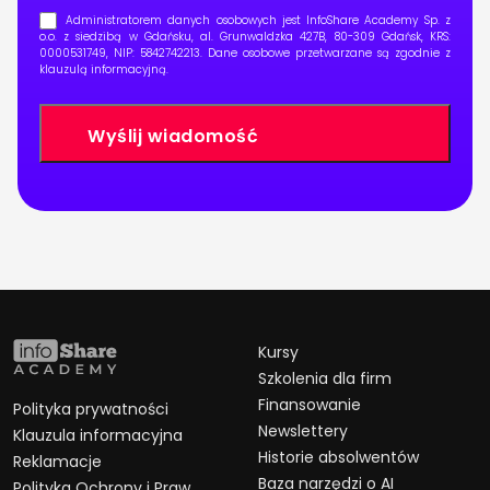
Administratorem danych osobowych jest InfoShare Academy Sp. z
o.o. z siedzibą w Gdańsku, al. Grunwaldzka 427B, 80-309 Gdańsk, KRS:
0000531749, NIP: 5842742213. Dane osobowe przetwarzane są zgodnie z
klauzulą informacyjną
.
Kursy
Szkolenia dla firm
Finansowanie
Polityka prywatności
Newslettery
Klauzula informacyjna
Historie absolwentów
Reklamacje
Baza narzędzi o AI
Polityka Ochrony i Praw