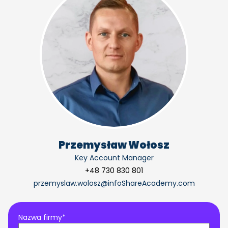
Przemysław Wołosz
Key Account Manager
+48 730 830 801
przemyslaw.wolosz@infoShareAcademy.com
Nazwa firmy*