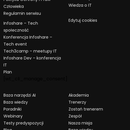
Wiedza o IT
Człowieka
Regulamin serwisu
Edytuj cookies
Infoshare – Tech
społeczność
Konferencja Infoshare –
Tech event
Tech3camp – meetupy IT
Infoshare Dev – konferencja
IT
Plan
[wt_cli_manage_consent]
Baza narzędzi AI
Akademia
Baza wiedzy
Trenerzy
Poradniki
Zostań trenerem
Webinary
Zespół
Testy predyspozycji
Nasza misja