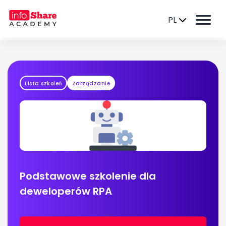
PL
Lista szkoleń
Zarządzanie
Podstawowe szkolenie dla
deweloperów RPA