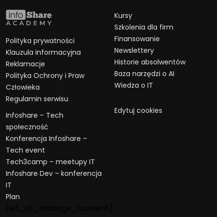
Kursy
Szkolenia dla firm
Finansowanie
Polityka prywatności
Newslettery
Klauzula informacyjna
Historie absolwentów
Reklamacje
Baza narzędzi o AI
Polityka Ochrony i Praw
Wiedza o IT
Człowieka
Regulamin serwisu
Edytuj cookies
Infoshare – Tech
społeczność
Konferencja Infoshare –
Tech event
Tech3camp – meetupy IT
Infoshare Dev – konferencja
IT
Plan
[wt_cli_manage_consent]