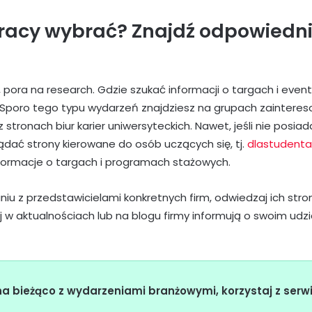
pracy wybrać? Znajdź odpowiedn
l, pora na research. Gdzie szukać informacji o targach i eve
 Sporo tego typu wydarzeń znajdziesz na grupach zaintere
z stronach biur karier uniwersyteckich. Nawet, jeśli nie posia
ądać strony kierowane do osób uczących się, tj.
dlastudenta
informacje o targach i programach stażowych.
aniu z przedstawicielami konkretnych firm, odwiedzaj ich stro
j w aktualnościach lub na blogu firmy informują o swoim udz
 bieżąco z wydarzeniami branżowymi, korzystaj z serw