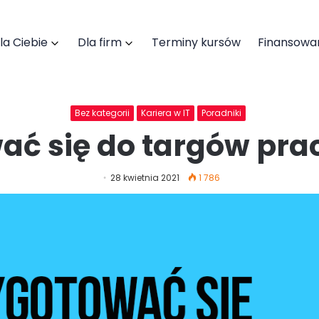
la Ciebie
Dla firm
Terminy kursów
Finansowa
Bez kategorii
Kariera w IT
Poradniki
ać się do targów prac
Pobierz katalog szkoleń
28 kwietnia 2021
1 786