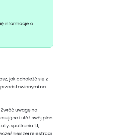
ię informacje o
z, jak odnaleźć się z
i przedstawianymi na
. Zwróć uwagę na
esujące i ułóż swój plan
ty, spotkania 1:1,
cześniejszej rejestracji