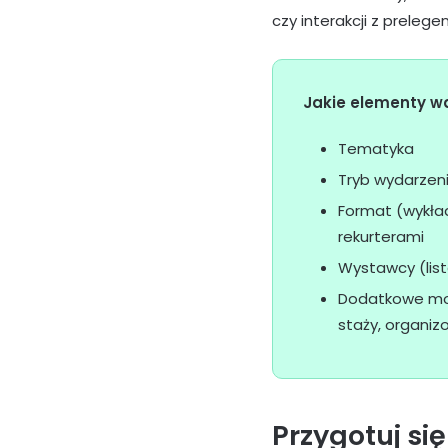
czy interakcji z preleg
Jakie elementy w
Tematyka
Tryb wydarzen
Format (wykład
rekurterami
Wystawcy (li
Dodatkowe moż
staży, organiz
Przygotuj si