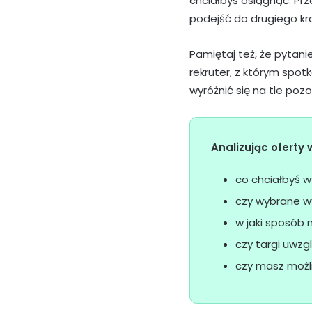
chciałbyś osiągnąć. Prz
podejść do drugiego kro
Pamiętaj też, że pytani
rekruter, z którym spot
wyróżnić się na tle poz
Analizując oferty
co chciałbyś w
czy wybrane wy
w jaki sposób
czy targi uwzg
czy masz możl