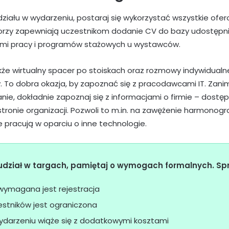
ziału w wydarzeniu, postaraj się wykorzystać wszystkie ofe
orzy zapewniają uczestnikom dodanie CV do bazy udostępni
tami pracy i programów stażowych u wystawców.
kże wirtualny spacer po stoiskach oraz rozmowy indywidualne
. To dobra okazja, by zapoznać się z pracodawcami IT. Zani
anie, dokładnie zapoznaj się z informacjami o firmie – dost
 stronie organizacji. Pozwoli to m.in. na zawężenie harmonogr
e pracują w oparciu o inne technologie.
 udział w targach, pamiętaj o wymogach formalnych. Sp
 wymagana jest rejestracja
estników jest ograniczona
ydarzeniu wiąże się z dodatkowymi kosztami