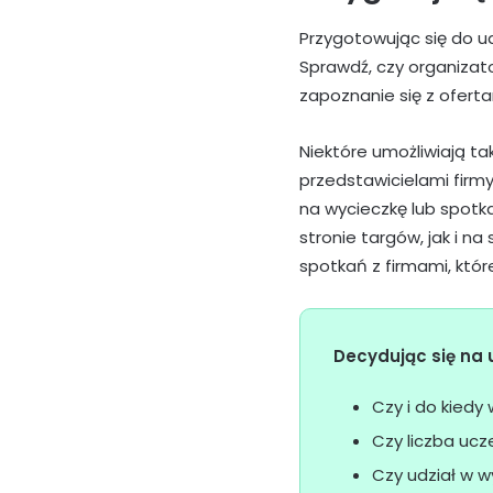
Przygotowując się do ud
Sprawdź, czy organizat
zapoznanie się z ofer
Niektóre umożliwiają ta
przedstawicielami firmy
na wycieczkę lub spotk
stronie targów, jak i na
spotkań z firmami, któr
Decydując się na
Czy i do kiedy
Czy liczba ucz
Czy udział w w