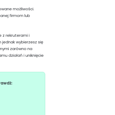
rowane możliwości.
anej firmom lub
 z rekruterami i
m jednak wybierzesz się
ępnymi zarówno na
amu działań i uniknięcie
rawdź: