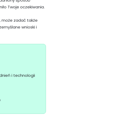
asadniony sposób
niło Twoje oczekiwania.
sz, może zadać także
zemyślane wnioski i
nień i technologii
h