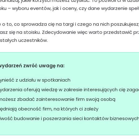
eanalizuj, jakie korzyści możesz uzyskać. To pozwoli ci w uz
ku – wyboru eventów, jak i oceny, czy dane wydarzenie speł
e o to, co sprowadza cię na targi i czego na nich poszukuje
kasz się na stoisku. Zdecydowanie więc warto przedstawić pr
ostałych uczestników.
 wydarzeń zwróć uwagę na:
ynieść z udziału w spotkaniach
darzenia oferują wiedzę w zakresie interesujących cię zagad
 możesz zbadać zainteresowanie firm swoją osobą
lędniają obecność firm, na których ci zależy
iwość budowanie i poszerzania sieci kontaktów biznesowyc