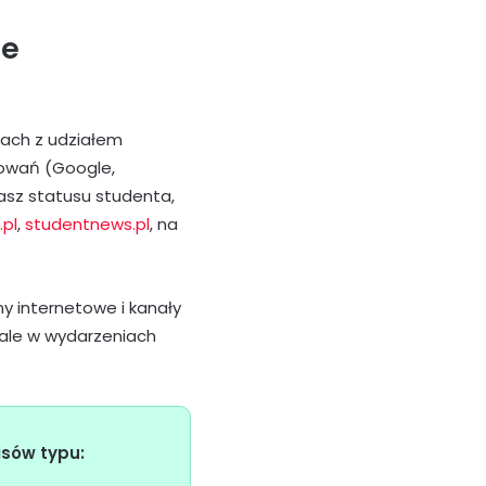
ie
ntach z udziałem
sowań (Google,
dasz statusu studenta,
.pl
,
studentnews.pl
, na
ny internetowe i kanały
iale w wydarzeniach
isów typu: