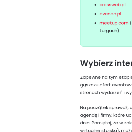
crossweb.pl
evenea.pl
meetup.com
(
targach)
Wybierz inte
Zapewne na tym etapie 
gąszczu ofert eventowy
stronach wydarzeń i wyb
Na początek sprawdź, c
agendę i firmy, które uc
dnia. Pamiętaj, że w za
wirtualne stoiska), moż