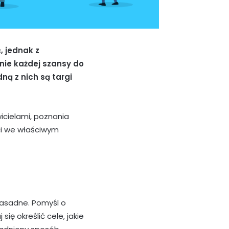
, jednak z
nie każdej szansy do
ną z nich są targi
wicielami, poznania
 ci we właściwym
zasadne. Pomyśl o
się określić cele, jakie