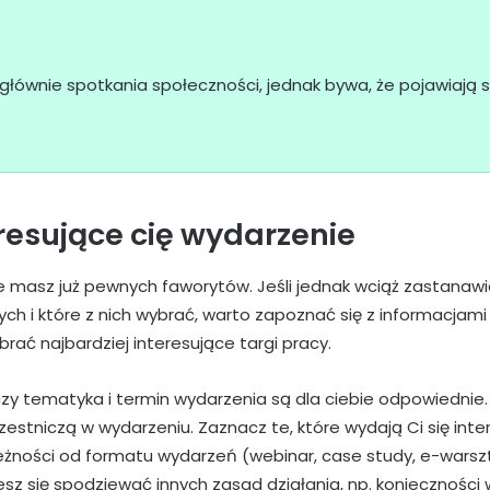
głównie spotkania społeczności, jednak bywa, że pojawiają s
resujące cię wydarzenie
masz już pewnych faworytów. Jeśli jednak wciąż zastanawias
ch i które z nich wybrać, warto zapoznać się z informacjam
rać najbardziej interesujące targi pracy.
zy tematyka i termin wydarzenia są dla ciebie odpowiednie
zestniczą w wydarzeniu. Zaznacz te, które wydają Ci się inter
leżności od formatu wydarzeń (webinar, case study, e-warszta
esz się spodziewać innych zasad działania, np. konieczności w