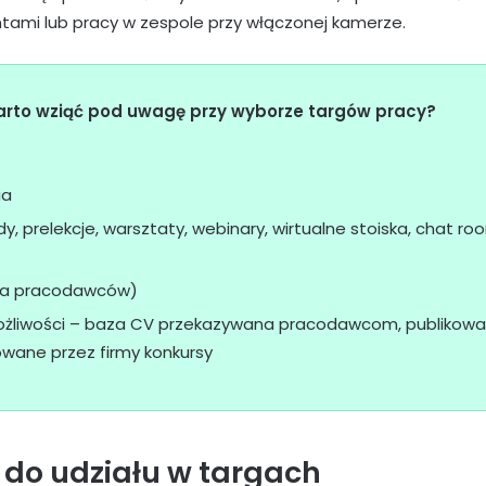
entami lub pracy w zespole przy włączonej kamerze.
arto wziąć pod uwagę przy wyborze targów pracy?
ia
y, prelekcje, warsztaty, webinary, wirtualne stoiska, chat ro
sta pracodawców)
liwości – baza CV przekazywana pracodawcom, publikowane
owane przez firmy konkursy
ę do udziału w targach