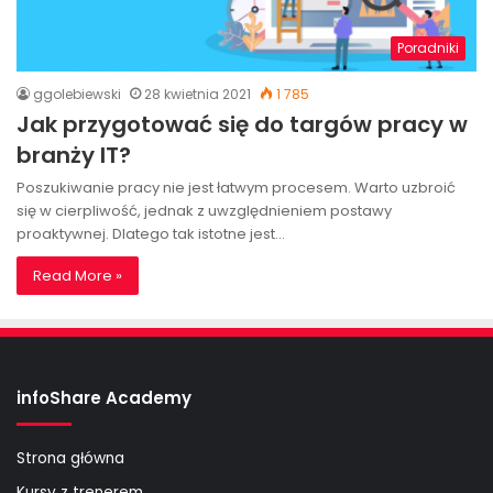
Poradniki
ggolebiewski
28 kwietnia 2021
1 785
Jak przygotować się do targów pracy w
branży IT?
Poszukiwanie pracy nie jest łatwym procesem. Warto uzbroić
się w cierpliwość, jednak z uwzględnieniem postawy
proaktywnej. Dlatego tak istotne jest…
Read More »
infoShare Academy
Strona główna
Kursy z trenerem