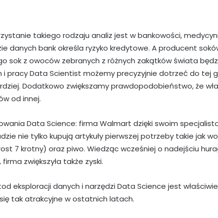
rzystanie takiego rodzaju analiz jest w bankowości, medycyn
izie danych bank określa ryzyko kredytowe. A producent sokó
o sok z owoców zebranych z różnych zakątków świata będzi
 i pracy Data Scientist możemy precyzyjnie dotrzeć do tej 
ardziej. Dodatkowo zwiększamy prawdopodobieństwo, że właś
w od innej.
owania Data Science: firma Walmart dzięki swoim specjalist
ie nie tylko kupują artykuły pierwszej potrzeby takie jak wod
ost 7 krotny) oraz piwo. Wiedząc wcześniej o nadejściu hura
firma zwiększyła także zyski.
 eksploracji danych i narzędzi Data Science jest właściwie 
się tak atrakcyjne w ostatnich latach.