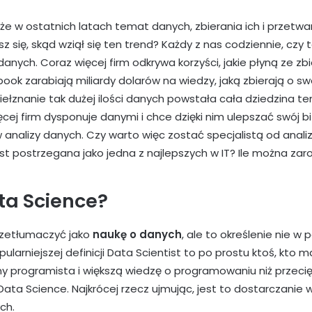
że w ostatnich latach temat danych, zbierania ich i przetwar
 się, skąd wziął się ten trend? Każdy z nas codziennie, czy t
danych. Coraz więcej firm odkrywa korzyści, jakie płyną ze zb
ebook zarabiają miliardy dolarów na wiedzy, jaką zbierają o s
ełznanie tak dużej ilości danych powstała cała dziedzina te
cej firm dysponuje danymi i chce dzięki nim ulepszać swój b
 analizy danych. Czy warto więc zostać specjalistą od anali
est postrzegana jako jedna z najlepszych w IT? Ile można zaro
ata Science?
zetłumaczyć jako
naukę o danych
, ale to określenie nie w 
ularniejszej definicji Data Scientist to po prostu ktoś, kto 
ny programista i większą wiedzę o programowaniu niż przecięt
ata Science. Najkrócej rzecz ujmując, jest to dostarczanie 
ch.