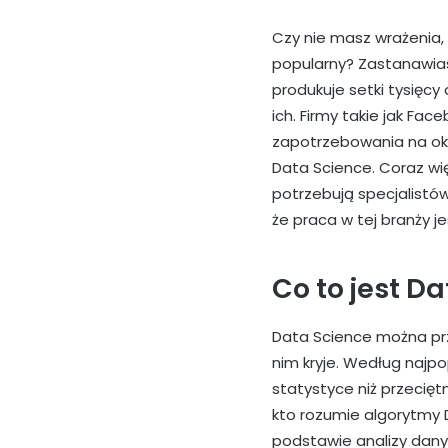
Czy nie masz wrażenia, 
popularny? Zastanawiasz
produkuje setki tysięcy 
ich. Firmy takie jak Fac
zapotrzebowania na oki
Data Science. Coraz wię
potrzebują specjalistów
że praca w tej branży j
Co to jest D
Data Science można pr
nim kryje. Według najpop
statystyce niż przecięt
kto rozumie algorytmy D
podstawie analizy dany