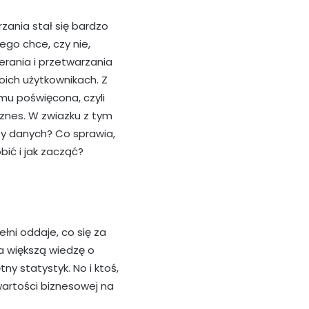
zania stał się bardzo
ego chce, czy nie,
ierania i przetwarzania
woich użytkownikach. Z
mu poświęcona, czyli
iznes. W zwiazku z tym
zy danych? Co sprawia,
bić i jak zacząć?
pełni oddaje, co się za
ma większą wiedzę o
ny statystyk. No i ktoś,
wartości biznesowej na