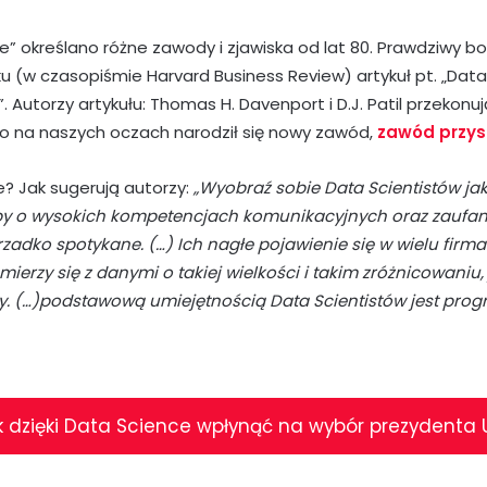
” określano różne zawody i zjawiska od lat 80. Prawdziwy b
u (w czasopiśmie Harvard Business Review) artykuł pt. „Data 
”. Autorzy artykułu: Thomas H. Davenport i D.J. Patil przekon
o na naszych oczach narodził się nowy zawód,
zawód przys
e? Jak sugerują autorzy:
„Wyobraź sobie Data Scientistów ja
oby o wysokich kompetencjach komunikacyjnych oraz zaufa
rzadko spotykane. (…) Ich nagłe pojawienie się w wielu firma
mierzy się z danymi o takiej wielkości i takim zróżnicowaniu,
y. (…)podstawową umiejętnością Data Scientistów jest pro
k dzięki Data Science wpłynąć na wybór prezydenta 