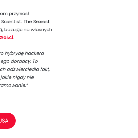
oom przyniósł
Scientist: The Sexiest
ują, bazując na własnych
złości
.
ko hybrydę hackera
nego doradcy. To
ch odzwierciedla fakt,
 jakie nigdy nie
gramowanie.”
USA