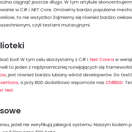
można ciągnąć jeszcze długo. W tym artykule skoncentrujemy
stowanie w C# i .NET Core. Omówimy bardzo popularne mecha
ywiście, to nie wszystko! Zajmiemy się również bardzo ciek
wszechnionym, czyli testami mutacyjnymi.
ioteki
isać kod! W tym celu skorzystamy z C# i
.Net Core’a
w wersji
wili to jeden z najdynamiczniej rozwijających się framework
low
, jest również bardzo lubiany wśród developerów. Do tes
sertions
, a przy BDD dodatkowo wspomoże nas
ChillBDD
. T
er .Net
.
esowe
ensu, jeżeli nie weryfikują jakiegoś systemu. Naszym kodem 