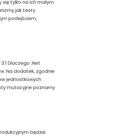
 się tylko na ich małym
nizmy jak testy
awym podejściem,
 3.1 Dlaczego .Net
ów. Na dodatek, zgodnie
tów jednostkowych
esty mutacyjne poznamy
produkcyjnym będzie