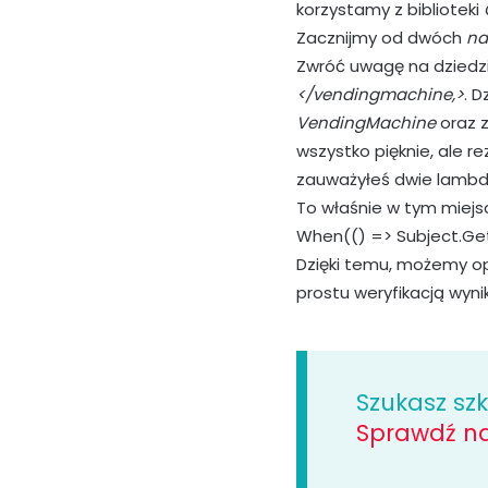
korzystamy z biblioteki
Zacznijmy od dwóch
na
Zwróć uwagę na dziedzi
</vendingmachine,>
. 
VendingMachine
oraz 
wszystko pięknie, ale r
zauważyłeś dwie lambd
To właśnie w tym miejs
When(() => Subject.Get
Dzięki temu, możemy op
prostu weryfikacją wyni
Szukasz sz
Sprawdź na