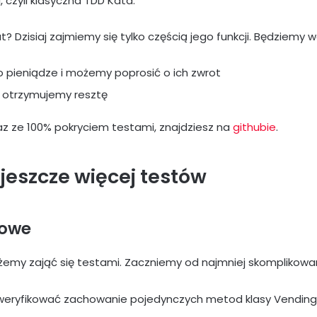
czyli klasyczna TDD Kata.
? Dzisiaj zajmiemy się tylko częścią jego funkcji. Będziemy 
 pieniądze i możemy poprosić o ich zwrot
i otrzymujemy resztę
az ze 100% pokryciem testami, znajdziesz na
githubie
.
i jeszcze więcej testów
kowe
my zająć się testami. Zaczniemy od najmniej skomplikowan
 weryfikować zachowanie pojedynczych metod klasy Vendin