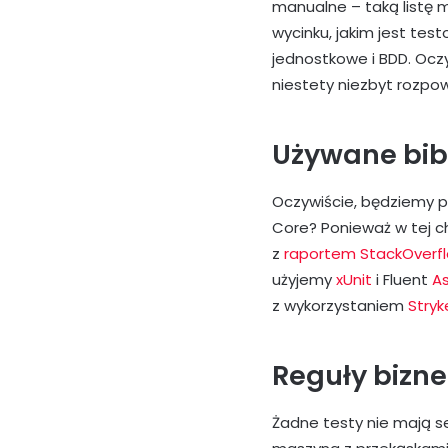
manualne – taką listę 
wycinku, jakim jest te
jednostkowe i BDD. Ocz
niestety niezbyt rozpo
Używane bibl
Oczywiście, będziemy p
Core? Ponieważ w tej ch
z
raportem StackOverf
użyjemy
xUnit
i Fluent
As
z wykorzystaniem
Stryk
Reguły bizn
Żadne testy nie mają s