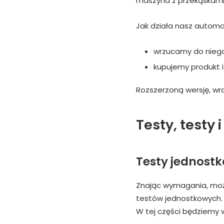
maszyna z przekąskami, 
Jak działa nasz automat
wrzucamy do niego
kupujemy produkt 
Rozszerzoną wersję, wr
Testy, testy 
Testy jednost
Znając wymagania, może
testów jednostkowych.
W tej części będziemy