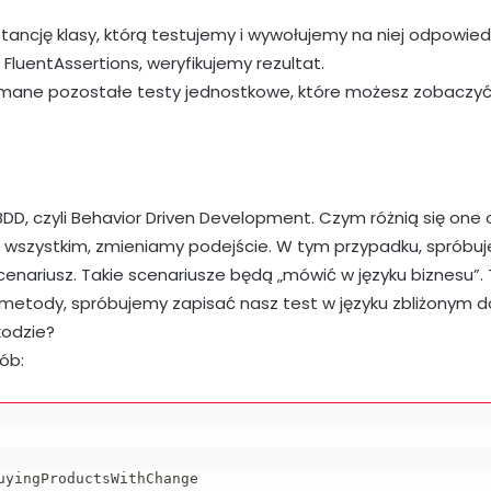
tancję klasy, którą testujemy i wywołujemy na niej odpowie
 FluentAssertions, weryfikujemy rezultat.
ymane pozostałe testy jednostkowe, które możesz zobaczy
BDD, czyli Behavior Driven Development. Czym różnią się one
 wszystkim, zmieniamy podejście. W tym przypadku, spróbu
enariusz. Takie scenariusze będą „mówić w języku biznesu”. 
metody, spróbujemy zapisać nasz test w języku zbliżonym d
kodzie?
ób:
uyingProductsWithChange
