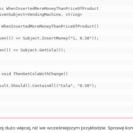
ss WhenInsertedMoreMoneyThanPriceOfProduct 

ivenSubject<VendingMachine, string>

 WhenInsertedMoreMoneyThanPriceOfProduct()

ven(() => Subject.InsertMoney("1, 0.50"));

en(() => Subject.GetCola());

 void ThenGetColaWithChange()

sult.Should().ContainAll("Cola", "0.50");

taj dużo więcej, niż we wcześniejszym przykładzie. Sprawę kom