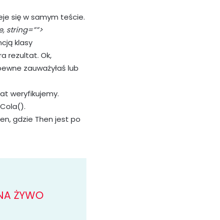
ieje się w samym teście.
 string=””>
ncją klasy
a rezultat. Ok,
pewne zauważyłaś lub
at weryfikujemy.
Cola().
en, gdzie Then jest po
 NA ŻYWO