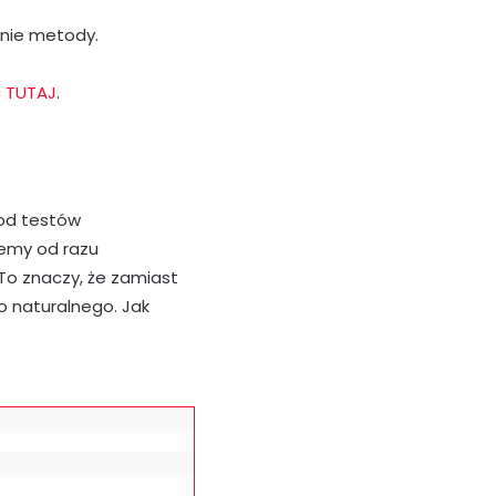
dnie metody.
ć
TUTAJ
.
 od testów
jemy od razu
To znaczy, że zamiast
o naturalnego. Jak