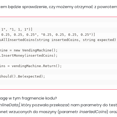
tem będzie sprawdzenie, czy możemy otrzymać z powrotem
 1", "1, 1, 1")]

 0.25, 0.25, 0.25", "0.25, 0.25, 0.25, 0.25")]

sAllInsertedCoins(string insertedCoins, string expected)

hine = new VendingMachine();

.InsertMoney(insertedCoins);

ins = vendingMachine.Return();

Should().Be(expected);

wagę w tym fragmencie kodu?
InlineData]
, który pozwala przekazać nam parametry do testu
monet wrzuconych do maszyny (parametr
insertedCoins
) ora