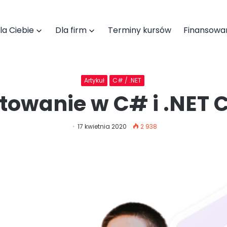
la Ciebie
Dla firm
Terminy kursów
Finansowa
Artykuł
C# / .NET
towanie w C# i .NET 
Pobierz katalog szkoleń
17 kwietnia 2020
2 938