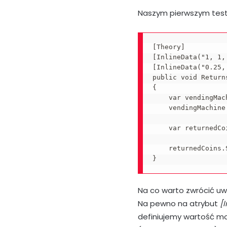
Naszym pierwszym tes
[Theory]

[InlineData("1, 1,
[InlineData("0.25,
public void Return
{

    var vendingMac
    vendingMachine
    var returnedCo
    returnedCoins.
}
Na co warto zwrócić u
Na pewno na atrybut
[
definiujemy wartość 