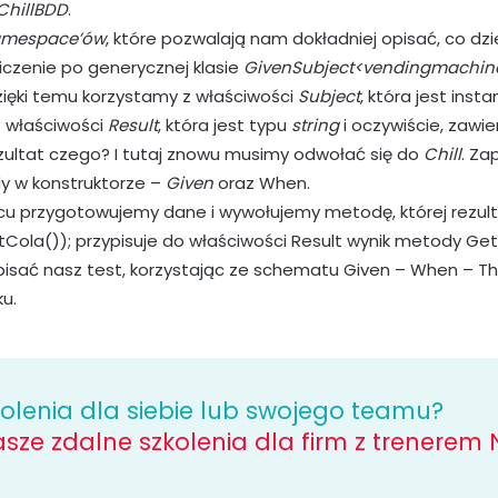
ChillBDD
.
mespace’ów
, które pozwalają nam dokładniej opisać, co dz
czenie po generycznej klasie
GivenSubject<vendingmachine,
Dzięki temu korzystamy z właściwości
Subject
, która jest insta
z właściwości
Result
, która jest typu
string
i oczywiście, zawier
ezultat czego? I tutaj znowu musimy odwołać się do
Chill
. Za
y w konstruktorze –
Given
oraz When.
cu przygotowujemy dane i wywołujemy metodę, której rezult
Cola()); przypisuje do właściwości Result wynik metody Get
isać nasz test, korzystając ze schematu Given – When – Th
ku.
kolenia dla siebie lub swojego teamu?
sze zdalne szkolenia dla firm z trenerem