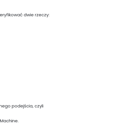
weryfikować dwie rzeczy:
ego podejścia, czyli
gMachine.