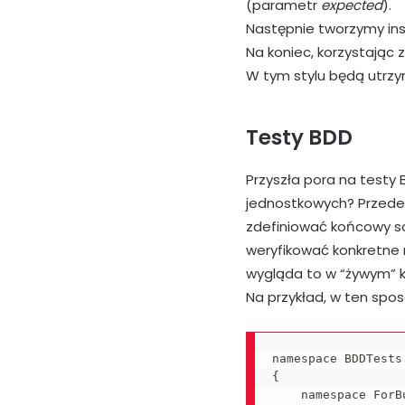
(parametr
expected
).
Następnie tworzymy ins
Na koniec, korzystając z
W tym stylu będą utrz
Testy BDD
Przyszła pora na testy 
jednostkowych? Przede
zdefiniować końcowy sc
weryfikować konkretne 
wygląda to w “żywym” 
Na przykład, w ten spos
namespace BDDTests

{

    namespace ForB