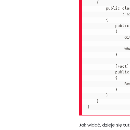
    {

        public cla
               : G
        {

            public
            {

                Gi
                Wh
            }

            [Fact]

            public
            {

                Re
            }

        }

    }

Jak widać, dzieje się tu