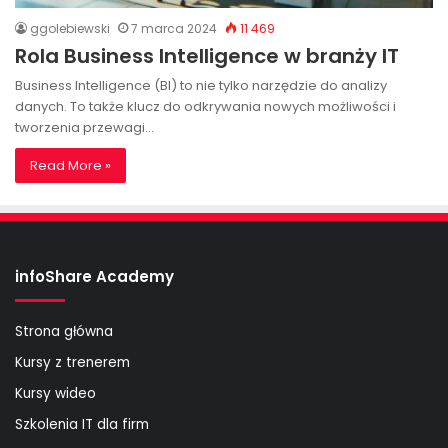
ggolebiewski
7 marca 2024
11 469
Rola Business Intelligence w branży IT
Business Intelligence (BI) to nie tylko narzędzie do analizy
danych. To także klucz do odkrywania nowych możliwości i
tworzenia przewagi…
Read More »
infoShare Academy
Strona główna
Kursy z trenerem
Kursy wideo
Szkolenia IT dla firm