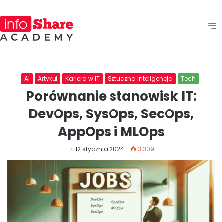
AI
Artykuł
Kariera w IT
Sztuczna Inteligencja
Tech
Porównanie stanowisk IT:
DevOps, SysOps, SecOps,
AppOps i MLOps
12 stycznia 2024
3 309