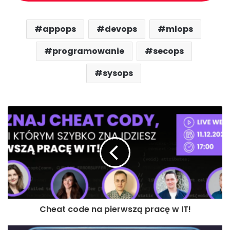
appops
devops
mlops
programowanie
secops
sysops
Cheat code na pierwszą pracę w IT!