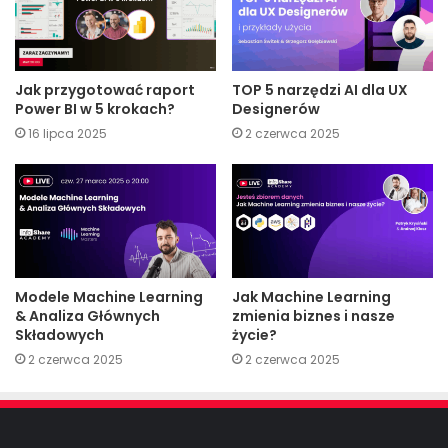
Jak przygotować raport
TOP 5 narzędzi AI dla UX
Power BI w 5 krokach?
Designerów
16 lipca 2025
2 czerwca 2025
Modele Machine Learning
Jak Machine Learning
& Analiza Głównych
zmienia biznes i nasze
Składowych
życie?
2 czerwca 2025
2 czerwca 2025