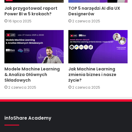
Jak przygotować raport
TOP 5 narzędzi AI dla UX
Power BI w 5 krokach?
Designerów
16 lipca 2025
2 czerwca 2025
Modele Machine Learning
Jak Machine Learning
& Analiza Głównych
zmienia biznes i nasze
Składowych
życie?
2 czerwca 2025
2 czerwca 2025
infoShare Academy