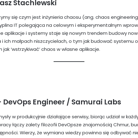
sz Stachlewski
rzymy się czym jest inżynieria chaosu (ang. chaos engineering
plina IT polegająca na celowym i eksperymentalnym wprowa
ne aplikacje i systemy staje się nowym trendem budowy no
tflixa i ich małpach niszczycielach, o tym jak budować system
m jak ‘wstrzykiwać’ chaos w własne aplikacje.
 DevOps Engineer / Samurai Labs
ysły w produkcyjnie działające serwisy, biorąc udział w każ
pracy łączy zalety filozofii DevOpsze znajomością Chmur, bu
pności. Wierzy, że wymiana wiedzy powinna się odbywać ni