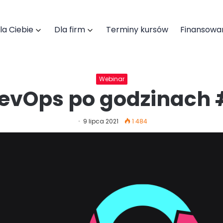
la Ciebie
Dla firm
Terminy kursów
Finansowa
Webinar
evOps po godzinach 
Pobierz katalog szkoleń
9 lipca 2021
1 484