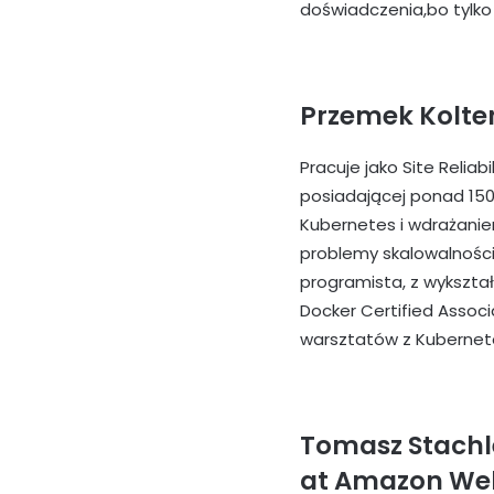
doświadczenia,bo tylko 
Przemek Kolterm
Pracuje jako Site Reliab
posiadającej ponad 150
Kubernetes i wdrażani
problemy skalowalności
programista, z wykszta
Docker Certified Assoc
warsztatów z Kubernetes
Tomasz Stachle
at Amazon Web