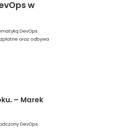
DevOps w
 tematyką DevOps
ezpłatne oraz odbywa
oku.
– Marek
wiadczony DevOps