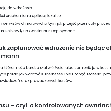
ację do wdrożenia
i uruchamiania aplikacji lokalnie
 i serwisów chmurowycho tym, jak przejść przez cały proces
us Delivery i/lub Continuous Deployment!
jak zaplanować wdrożenie nie będąc 
ermann
a która może bardzo ułatwić życie, albo zamienić je w kosz
ych porad jak wdrożyć Kubernetes i nie utonąć. Materiał pr
świadczeń oraz prowadzonych kursów.
osu – czyli o kontrolowanych awariac