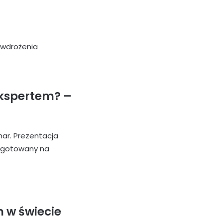
 wdrożenia
ekspertem?
–
mar. Prezentacja
zygotowany na
h w świecie