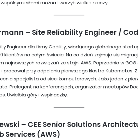
wspólnymi siłami można tworzyć wielkie rzeczy.
ann – Site Reliability Engineer / Codi
ility Engineer dla firmy Codility, wiodącego globalnego startup
0 klientów na całym świecie. Na co dzień zajmuje się migrac
em najnowszych rozwiązań ze stajni AWS. Poprzednio w GOG
 i pracował przy odpalaniu pierwszego klastra Kubernetes. 
łcenia specjalista od sieci komputerowych. Jako jeden z pie
iate. Prelegent na konferencjach, organizator meetupów Do
. Uwielbia góry i wspinaczkę.
wski – CEE Senior Solutions Architec
 Services (AWS)