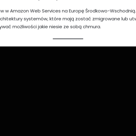
tów w Amazon Web Services na Europę Środkowo-Wschodnią.
rchitektury systemów, które mają zostać zmigrowane lub u
ywać możliwości jakie niesie ze sobą chmura.