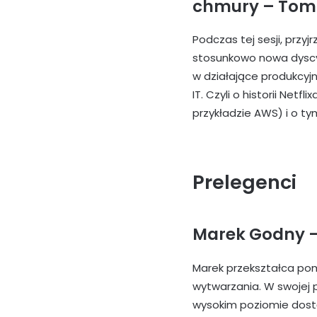
chmury
– Toma
Podczas tej sesji, przyj
stosunkowo nowa dyscy
w działające produkcyj
IT. Czyli o historii Ne
przykładzie AWS) i o ty
Prelegenci
Marek Godny –
Marek przekształca pom
wytwarzania. W swojej 
wysokim poziomie dostę