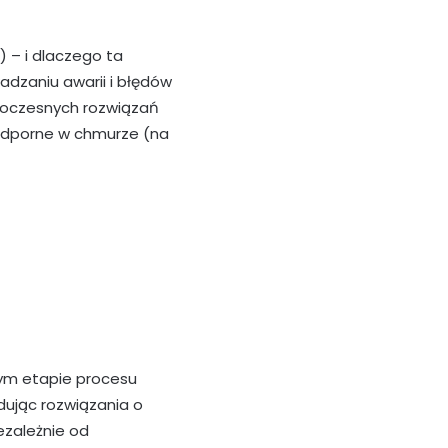
) – i dlaczego ta
dzaniu awarii i błędów
woczesnych rozwiązań
u odporne w chmurze (na
dym etapie procesu
dując rozwiązania o
ezależnie od