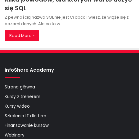
się SQL
Z pewnością nazwa SQL nie jest Ci obca i wiesz, że wiąże się z
bazami danych. Ale co to w…
Read More »
infoShare Academy
Strona główna
Kursy z trenerem
Kursy wideo
Szkolenia IT dla firm
Finansowanie kursów
Webinary