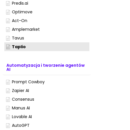
Predis.ai
Optimove
Act-On
Amplemarket
Tavus
Taplio
Automatyzacja i tworzenie agentów
AI
Prompt Cowboy
Zapier AI
Consensus
Manus AI
Lovable AI
AutoGPT