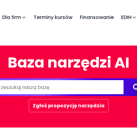
Dla firm
Terminy kursów
Finansowanie
EDIH
Baza narzędzi AI
Zgłoś propozycję narzędzia