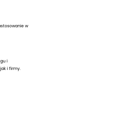
zastosowanie w
gu i
k i firmy.