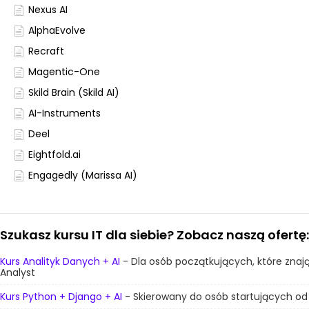
Nexus AI
AlphaEvolve
Recraft
Magentic-One
Skild Brain (Skild AI)
AI-Instruments
Deel
Eightfold.ai
Engagedly (Marissa AI)
Szukasz kursu IT dla siebie? Zobacz naszą ofertę:
Kurs Analityk Danych + AI
- Dla osób początkujących, które znaj
Analyst
Kurs Python + Django + AI
- Skierowany do osób startujących od z