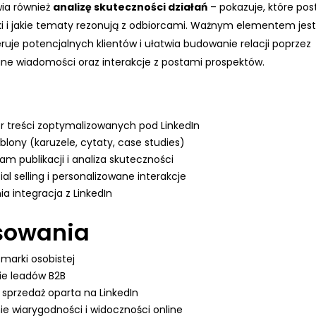
ia również
analizę skuteczności działań
– pokazuje, które pos
ki i jakie tematy rezonują z odbiorcami. Ważnym elementem jes
eruje potencjalnych klientów i ułatwia budowanie relacji poprzez
ne wiadomości oraz interakcje z postami prospektów.
r treści zoptymalizowanych pod LinkedIn
lony (karuzele, cytaty, case studies)
 publikacji i analiza skuteczności
ial selling i personalizowane interakcje
a integracja z LinkedIn
sowania
marki osobistej
e leadów B2B
 sprzedaż oparta na LinkedIn
e wiarygodności i widoczności online