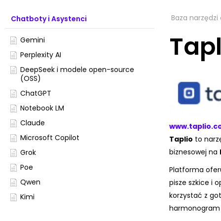
Baza narzędzi 
Chatboty i Asystenci
Tapl
Gemini
Perplexity AI
DeepSeek i modele open-source
(OSS)
ChatGPT
Notebook LM
Claude
www.taplio.c
Microsoft Copilot
Taplio
to narz
biznesowej na
Grok
Poe
Platforma ofer
Qwen
pisze szkice i
korzystać z go
Kimi
harmonogram p