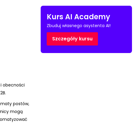
Kurs AI Academy
Zbuduj własnego asystenta AI!
Szczegóły kursu
i obecności
2B.
ematy postów,
ownicy mogą
automatyzować