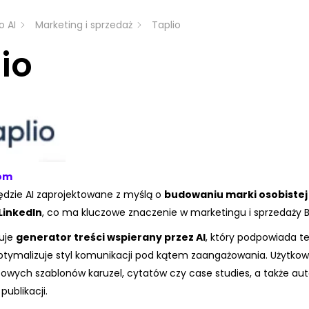
o AI
Marketing i sprzedaż
Taplio
io
om
ędzie AI zaprojektowane z myślą o
budowaniu marki osobistej
LinkedIn
, co ma kluczowe znaczenie w marketingu i sprzedaży B
uje
generator treści wspierany przez AI
, który podpowiada t
 optymalizuje styl komunikacji pod kątem zaangażowania. Użytk
towych szablonów karuzel, cytatów czy case studies, a także 
ublikacji.