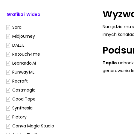
Wyzw
Grafika i Wideo
Narzędzie ma
Sora
innych kanała
Midjourney
DALL·E
Podsu
Retouch4me
Taplio
uchodzi
Leonardo AI
generowania le
Runway ML
Recraft
Castmagic
Good Tape
Synthesia
Pictory
Canva Magic Studio