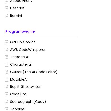
Adobe Firefly
Descript
Remini
Programowanie
GitHub Copilot
AWS CodeWhisperer
Taskade AI
Character.ai
Cursor (The AI Code Editor)
MutableAI
Replit Ghostwriter
Codeium
Sourcegraph (Cody)
Tabnine