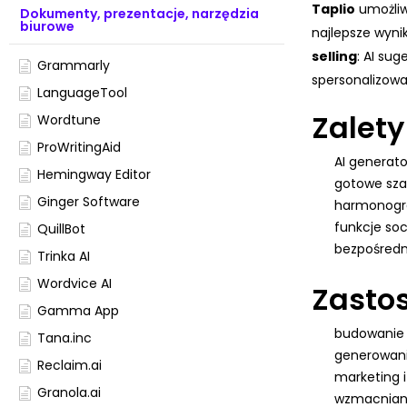
Taplio
umożliw
Dokumenty, prezentacje, narzędzia
biurowe
najlepsze wyni
selling
: AI sug
Grammarly
spersonalizowa
LanguageTool
Zalety
Wordtune
ProWritingAid
AI generato
Hemingway Editor
gotowe szab
Ginger Software
harmonogram
funkcje soc
QuillBot
bezpośredni
Trinka AI
Wordvice AI
Zasto
Gamma App
budowanie 
Tana.inc
generowani
Reclaim.ai
marketing i
Granola.ai
wzmacniani