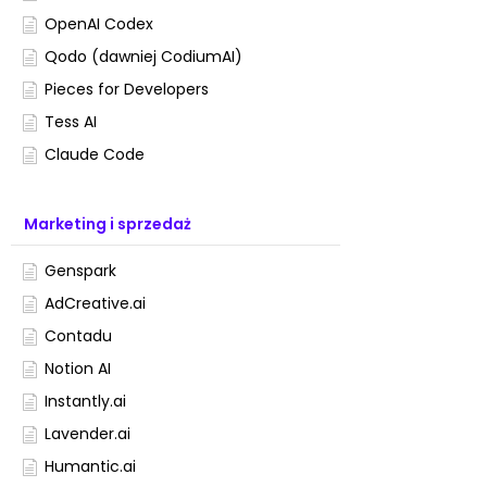
OpenAI Codex
Qodo (dawniej CodiumAI)
Pieces for Developers
Tess AI
Claude Code
Marketing i sprzedaż
Genspark
AdCreative.ai
Contadu
Notion AI
Instantly.ai
Lavender.ai
Humantic.ai