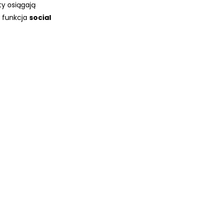
ty osiągają
t funkcja
social