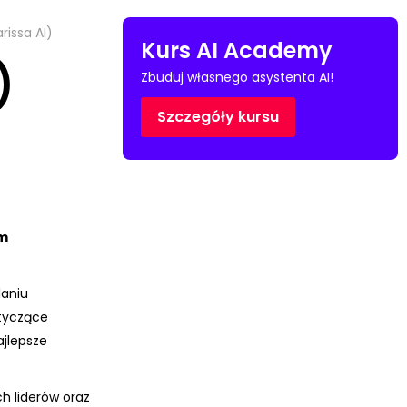
rissa AI)
Kurs AI Academy
)
Zbuduj własnego asystenta AI!
Szczegóły kursu
em
laniu
tyczące
ajlepsze
h liderów oraz