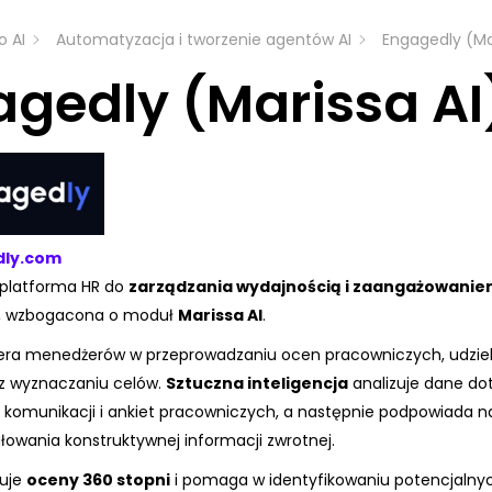
o AI
Automatyzacja i tworzenie agentów AI
Engagedly (Ma
gedly (Marissa AI
ly.com
platforma HR do
zarządzania wydajnością i zaangażowani
, wzbogacona o moduł
Marissa AI
.
iera menedżerów w przeprowadzaniu ocen pracowniczych, udzie
z wyznaczaniu celów.
Sztuczna inteligencja
analizuje dane do
 komunikacji i ankiet pracowniczych, a następnie podpowiada n
owania konstruktywnej informacji zwrotnej.
uje
oceny 360 stopni
i pomaga w identyfikowaniu potencjalnyc