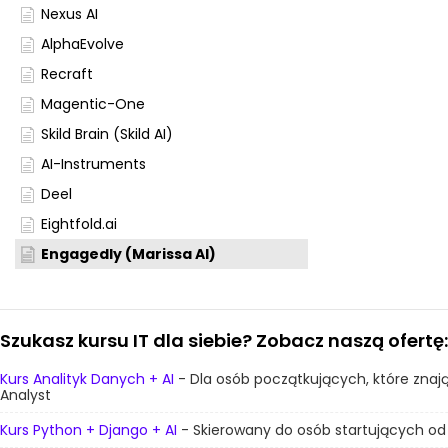
Nexus AI
AlphaEvolve
Recraft
Magentic-One
Skild Brain (Skild AI)
AI-Instruments
Deel
Eightfold.ai
Engagedly (Marissa AI)
Szukasz kursu IT dla siebie? Zobacz naszą ofertę:
Kurs Analityk Danych + AI
- Dla osób początkujących, które znaj
Analyst
Kurs Python + Django + AI
- Skierowany do osób startujących od z