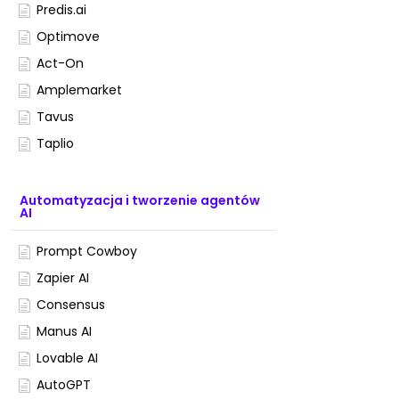
Predis.ai
Optimove
Act-On
Amplemarket
Tavus
Taplio
Automatyzacja i tworzenie agentów
AI
Prompt Cowboy
Zapier AI
Consensus
Manus AI
Lovable AI
AutoGPT