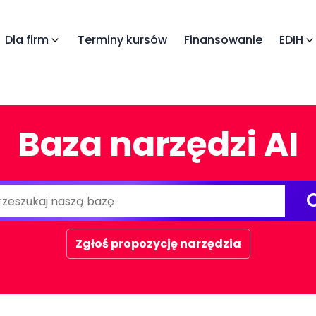
Dla firm
Terminy kursów
Finansowanie
EDIH
Baza narzędzi AI
Zgłoś propozycję narzędzia