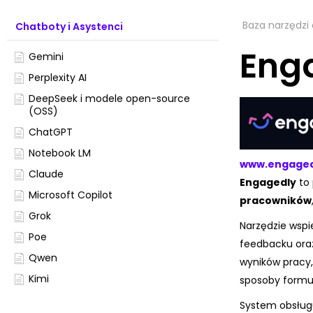
Baza narzędzi 
Chatboty i Asystenci
Enga
Gemini
Perplexity AI
DeepSeek i modele open-source
(OSS)
ChatGPT
Notebook LM
www.engaged
Claude
Engagedly
to 
Microsoft Copilot
pracowników
Grok
Narzędzie wsp
Poe
feedbacku ora
Qwen
wyników pracy,
Kimi
sposoby formuł
System obsług