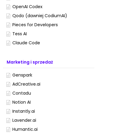
OpenAI Codex
Qodo (dawniej CodiumAI)
Pieces for Developers
Tess AI
Claude Code
Marketing i sprzedaż
Genspark
AdCreative.ai
Contadu
Notion AI
Instantly.ai
Lavender.ai
Humantic.ai