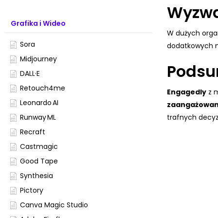
Wyzw
Grafika i Wideo
W dużych orga
Sora
dodatkowych n
Midjourney
Podsu
DALL·E
Retouch4me
Engagedly
z 
Leonardo AI
zaangażowani
trafnych decyz
Runway ML
Recraft
Castmagic
Good Tape
Synthesia
Pictory
Canva Magic Studio