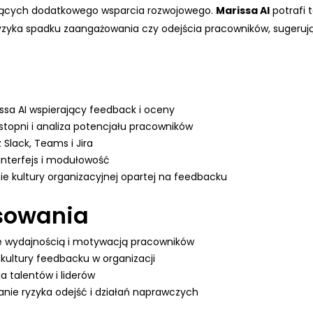
ących dodatkowego wsparcia rozwojowego.
Marissa AI
potrafi 
zyka spadku zaangażowania czy odejścia pracowników, sugerują
ssa AI wspierający feedback i oceny
topni i analiza potencjału pracowników
 Slack, Teams i Jira
 interfejs i modułowość
e kultury organizacyjnej opartej na feedbacku
sowania
e wydajnością i motywacją pracowników
kultury feedbacku w organizacji
ja talentów i liderów
nie ryzyka odejść i działań naprawczych