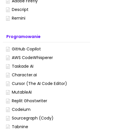
Adobe Firefly
Descript
Remini
Programowanie
GitHub Copilot
AWS CodeWhisperer
Taskade AI
Character.ai
Cursor (The AI Code Editor)
MutableAI
Replit Ghostwriter
Codeium
Sourcegraph (Cody)
Tabnine