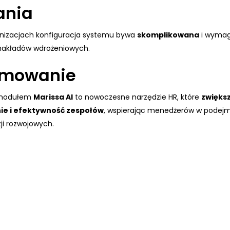
ania
nizacjach konfiguracja systemu bywa
skomplikowana
i wyma
akładów wdrożeniowych.
mowanie
modułem
Marissa AI
to nowoczesne narzędzie HR, które
zwięks
e i efektywność zespołów
, wspierając menedżerów w podej
ji rozwojowych.