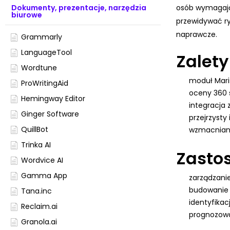
osób wymagaj
Dokumenty, prezentacje, narzędzia
biurowe
przewidywać ry
naprawcze.
Grammarly
LanguageTool
Zalety
Wordtune
moduł Mari
ProWritingAid
oceny 360 s
Hemingway Editor
integracja z
Ginger Software
przejrzysty
QuillBot
wzmacniani
Trinka AI
Zasto
Wordvice AI
Gamma App
zarządzani
budowanie 
Tana.inc
identyfikac
Reclaim.ai
prognozowa
Granola.ai