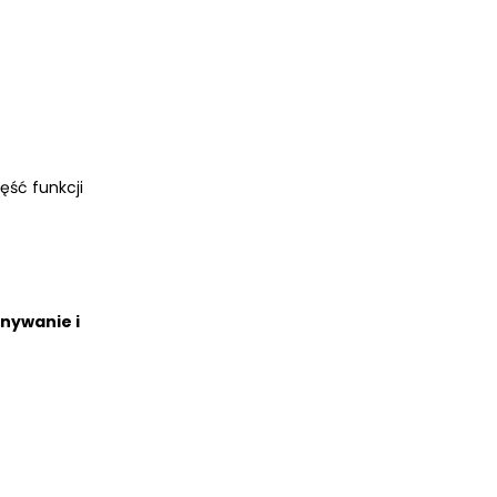
zęść funkcji
nywanie i