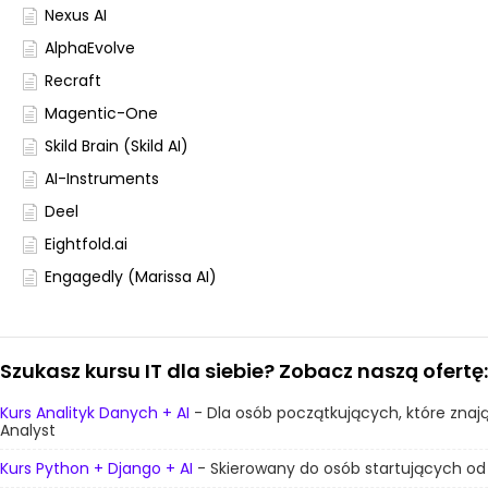
Nexus AI
AlphaEvolve
Recraft
Magentic-One
Skild Brain (Skild AI)
AI-Instruments
Deel
Eightfold.ai
Engagedly (Marissa AI)
Szukasz kursu IT dla siebie? Zobacz naszą ofertę:
Kurs Analityk Danych + AI
- Dla osób początkujących, które znaj
Analyst
Kurs Python + Django + AI
- Skierowany do osób startujących od z