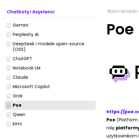
Baza narzędzi 
Chatboty i Asystenci
Poe
Gemini
Perplexity AI
DeepSeek i modele open-source
(OSS)
ChatGPT
Notebook LM
Claude
Microsoft Copilot
Grok
Poe
https://poe.
Qwen
Poe
(Platform 
Kimi
rolę
platformy
użytkownikom 