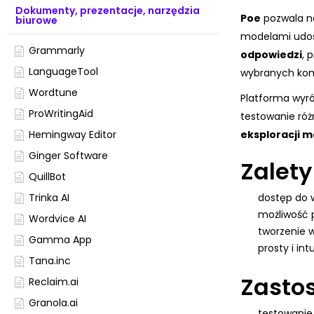
Dokumenty, prezentacje, narzędzia
Poe
pozwala n
biurowe
modelami udos
Grammarly
odpowiedzi
, 
LanguageTool
wybranych kon
Wordtune
Platforma wyró
ProWritingAid
testowanie róż
Hemingway Editor
eksploracji mo
Ginger Software
Zalety
QuillBot
Trinka AI
dostęp do w
możliwość 
Wordvice AI
tworzenie 
Gamma App
prosty i int
Tana.inc
Zasto
Reclaim.ai
Granola.ai
testowanie