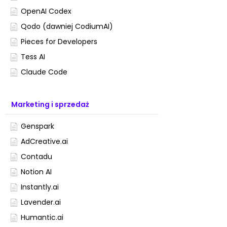
OpenAI Codex
Qodo (dawniej CodiumAI)
Pieces for Developers
Tess AI
Claude Code
Marketing i sprzedaż
Genspark
AdCreative.ai
Contadu
Notion AI
Instantly.ai
Lavender.ai
Humantic.ai