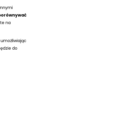
innymi
porównywać
te na
, umożliwiając
zędzie do