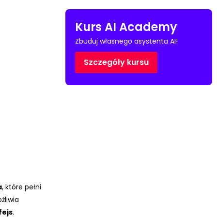
Kurs AI Academy
Zbuduj własnego asystenta AI!
Szczegóły kursu
a
, które pełni
żliwia
fejs
.