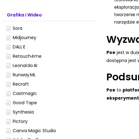
eksploracja
tworzenie 
Grafika i Wideo
narzędzie 
Sora
Wyzw
Midjourney
DALL·E
Poe
jest w duż
Retouch4me
dostępna jest 
Leonardo AI
Podsu
Runway ML
Recraft
Poe
to
platfo
Castmagic
eksperyment
Good Tape
Synthesia
Pictory
Canva Magic Studio