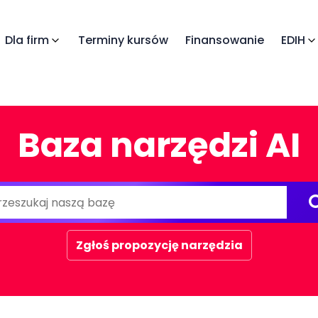
Dla firm
Terminy kursów
Finansowanie
EDIH
Baza narzędzi AI
Zgłoś propozycję narzędzia