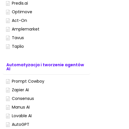
Predis.ai
Optimove
Act-On
Amplemarket
Tavus
Taplio
Automatyzacja i tworzenie agentów
AI
Prompt Cowboy
Zapier AI
Consensus
Manus AI
Lovable AI
AutoGPT