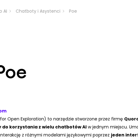
o AI
Chatboty i Asystenci
Poe
com
for Open Exploration) to narzędzie stworzone przez firmę
Quor
 do korzystania z wielu chatbotów AI
w jednym miejscu. Umo
interakcję z różnymi modelami językowymi poprzez
jeden inter