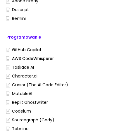
Adobe Firefly
Descript
Remini
Programowanie
GitHub Copilot
AWS CodeWhisperer
Taskade AI
Character.ai
Cursor (The AI Code Editor)
MutableAI
Replit Ghostwriter
Codeium
Sourcegraph (Cody)
Tabnine