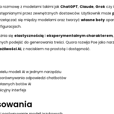
a rozmowę z modelami takimi jak
ChatGPT
,
Claude
,
Grok
czy 
tępnianymi przez zewnętrznych dostawców. Użytkownik może
przełączać się między modelami oraz tworzyć
własne boty
opar
figuracjach.
żnia się
elastycznością
i
eksperymentalnym charakterem
nych podejść do generowania treści. Quora rozwija Poe jako nar
żliwości AI
, z naciskiem na prostotę i dostępność.
ielu modeli AI w jednym narzędziu
porównywania odpowiedzi chatbotów
własnych botów AI
uicyjny interfejs
sowania
 i porównywanie modeli językowych