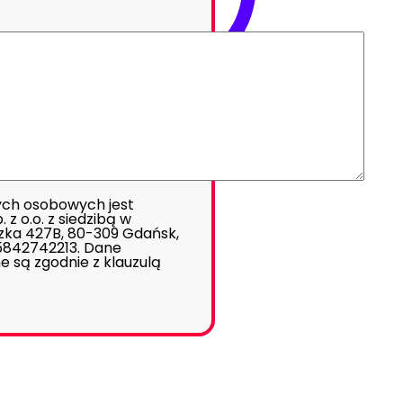
ch osobowych jest
z o.o. z siedzibą w
zka 427B, 80-309 Gdańsk,
 5842742213. Dane
e są zgodnie z
klauzulą