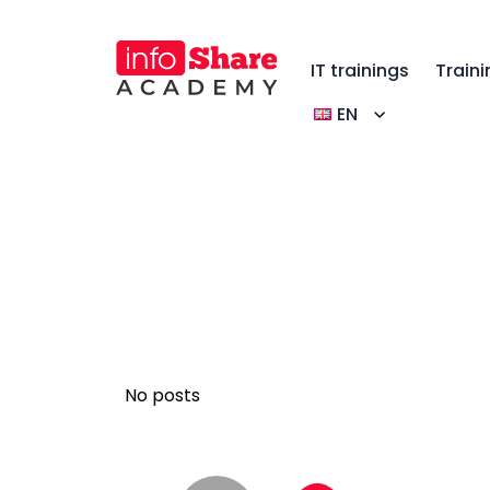
IT trainings
Traini
EN
No posts