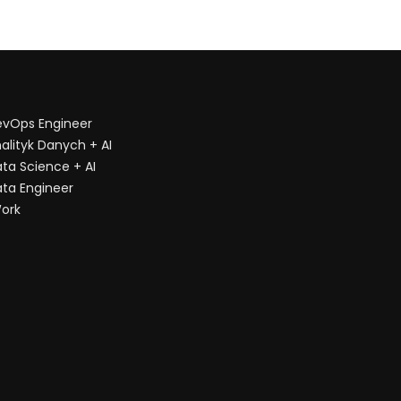
evOps Engineer
alityk Danych + AI
ata Science + AI
ata Engineer
Work