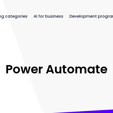
ng categories
AI for business
Development progr
Power Automate