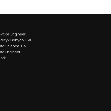
evOps Engineer
alityk Danych + AI
ata Science + AI
ata Engineer
Work