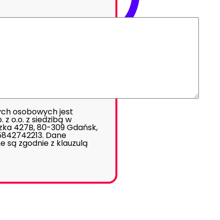
ch osobowych jest
z o.o. z siedzibą w
zka 427B, 80-309 Gdańsk,
 5842742213. Dane
e są zgodnie z
klauzulą