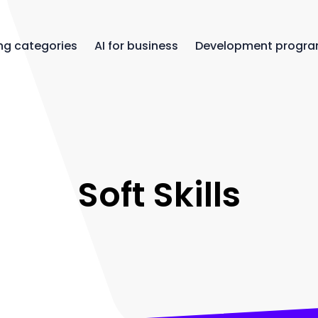
ng categories
AI for business
Development progr
Soft Skills