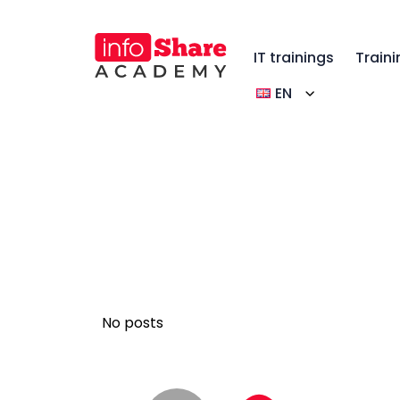
IT trainings
Traini
EN
No posts