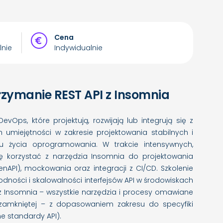
Cena
lnie
Indywidualnie
trzymanie REST API z Insomnia
ps, które projektują, rozwijają lub integrują się z
h umiejętności w zakresie projektowania stabilnych i
lu życia oprogramowania. W trakcie intensywnych,
ę korzystać z narzędzia Insomnia do projektowania
API), mockowania oraz integracji z CI/CD. Szkolenie
dności i skalowalności interfejsów API w środowiskach
z Insomnia – wszystkie narzędzia i procesy omawiane
zamkniętej – z dopasowaniem zakresu do specyfiki
e standardy API).