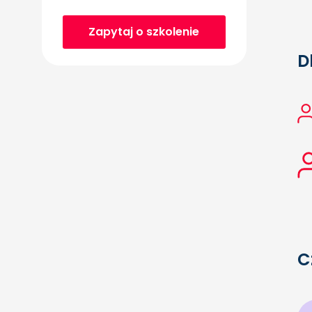
Zapytaj o szkolenie
D
C