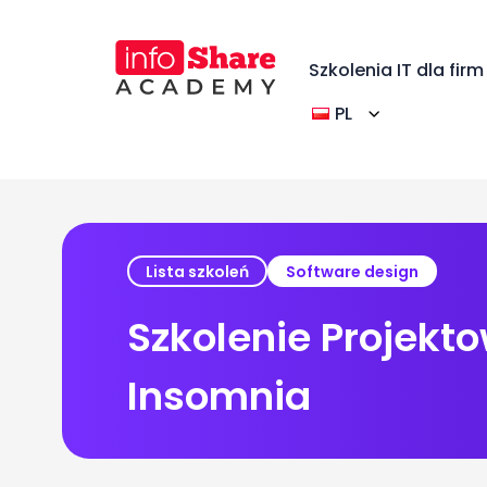
Szkolenia IT dla firm
PL
Lista szkoleń
Software design
Szkolenie Projekto
Insomnia