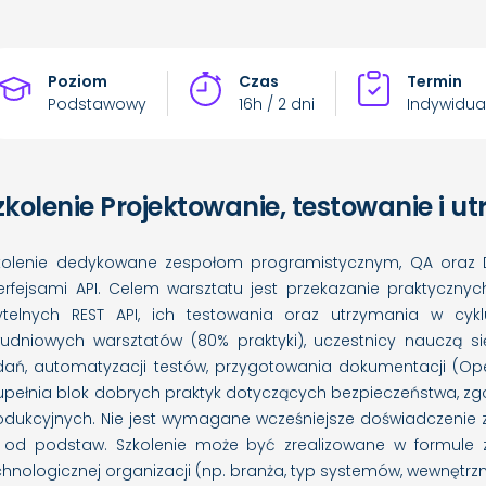
Poziom
Czas
Termin
Podstawowy
16h / 2 dni
Indywidua
zkolenie Projektowanie, testowanie i u
kolenie dedykowane zespołom programistycznym, QA oraz DevO
terfejsami API. Celem warsztatu jest przekazanie praktycznyc
ytelnych REST API, ich testowania oraz utrzymania w cyk
udniowych warsztatów (80% praktyki), uczestnicy nauczą si
dań, automatyzacji testów, przygotowania dokumentacji (Open
upełnia blok dobrych praktyk dotyczących bezpieczeństwa, zgo
odukcyjnych. Nie jest wymagane wcześniejsze doświadczenie 
 od podstaw. Szkolenie może być zrealizowane w formule 
chnologicznej organizacji (np. branża, typ systemów, wewnętrzn