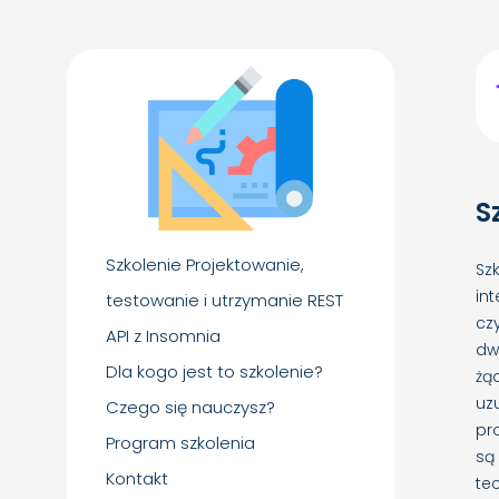
S
Szkolenie Projektowanie,
Sz
in
testowanie i utrzymanie REST
cz
API z Insomnia
dw
Dla kogo jest to szkolenie?
żą
uz
Czego się nauczysz?
pr
Program szkolenia
są
Kontakt
te