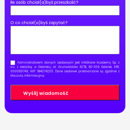
Ile osób chciał(a)byś przeszkolić?
O co chciał(a)byś zapytać?
Administratorem danych osobowych jest InfoShare Academy Sp. z
o.o. z siedzibą w Gdańsku, al. Grunwaldzka 427B, 80-309 Gdańsk, KRS:
0000531749, NIP: 5842742213. Dane osobowe przetwarzane są zgodnie z
klauzulą informacyjną
.