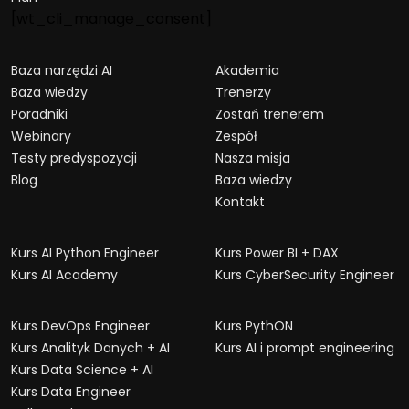
[wt_cli_manage_consent]
Baza narzędzi AI
Akademia
Baza wiedzy
Trenerzy
Poradniki
Zostań trenerem
Webinary
Zespół
Testy predyspozycji
Nasza misja
Blog
Baza wiedzy
Kontakt
Kurs AI Python Engineer
Kurs Power BI + DAX
Kurs AI Academy
Kurs CyberSecurity Engineer
Kurs DevOps Engineer
Kurs PythON
Kurs Analityk Danych + AI
Kurs AI i prompt engineering
Kurs Data Science + AI
Kurs Data Engineer