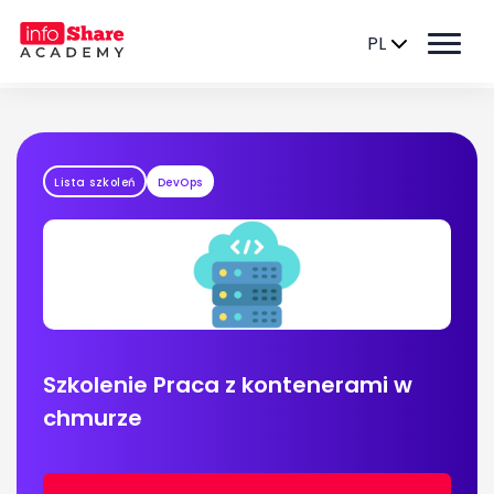
PL
Lista szkoleń
DevOps
Szkolenie Praca z kontenerami w
chmurze