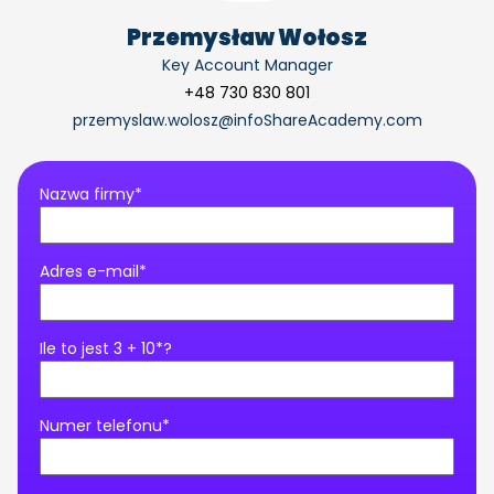
Przemysław Wołosz
Key Account Manager
+48 730 830 801
przemyslaw.wolosz@infoShareAcademy.com
Nazwa firmy*
Adres e-mail*
Ile to jest 3 + 10*?
Numer telefonu*