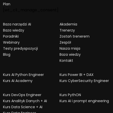
Plan
[wt_cli_manage_consent]
Baza narzędzi AI
Akademia
Baza wiedzy
Trenerzy
Poradniki
Zostań trenerem
Webinary
Zespół
Testy predyspozycji
Nasza misja
Blog
Baza wiedzy
Kontakt
Kurs AI Python Engineer
Kurs Power BI + DAX
Kurs AI Academy
Kurs CyberSecurity Engineer
Kurs DevOps Engineer
Kurs PythON
Kurs Analityk Danych + AI
Kurs AI i prompt engineering
Kurs Data Science + AI