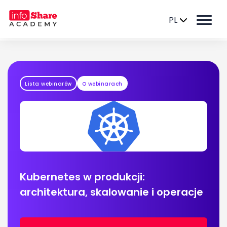
PL
Lista webinarów
O webinarach
Kubernetes w produkcji:
architektura, skalowanie i operacje