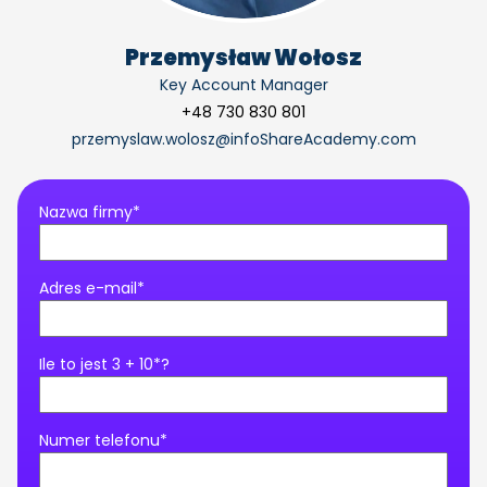
Przemysław Wołosz
Key Account Manager
+48 730 830 801
przemyslaw.wolosz@infoShareAcademy.com
Nazwa firmy*
Adres e-mail*
Ile to jest 3 + 10*?
Numer telefonu*