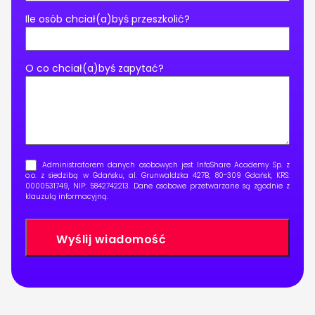
Ile osób chciał(a)byś przeszkolić?
O co chciał(a)byś zapytać?
Administratorem danych osobowych jest InfoShare Academy Sp. z
o.o. z siedzibą w Gdańsku, al. Grunwaldzka 427B, 80-309 Gdańsk, KRS:
0000531749, NIP: 5842742213. Dane osobowe przetwarzane są zgodnie z
klauzulą informacyjną
.