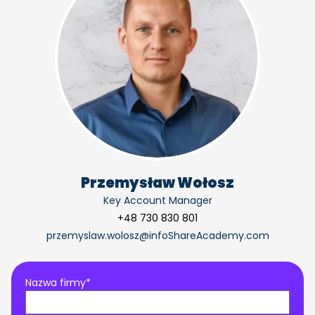
Przemysław Wołosz
Key Account Manager
+48 730 830 801
przemyslaw.wolosz@infoShareAcademy.com
Nazwa firmy*