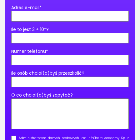
Adres e-mail*
Ile to jest 3 + 10*?
Numer telefonu*
Ile osób chciał(a)byś przeszkolić?
O co chciał(a)byś zapytać?
Administratorem danych osobowych jest InfoShare Academy Sp. z