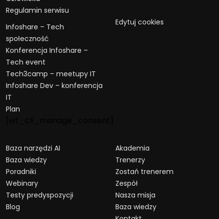
Regulamin serwisu
Edytuj cookies
Infoshare – Tech
społeczność
Konferencja Infoshare –
Tech event
Tech3camp – meetupy IT
Infoshare Dev – konferencja
IT
Plan
[wt_cli_manage_consent]
Baza narzędzi AI
Akademia
Baza wiedzy
Trenerzy
Poradniki
Zostań trenerem
Webinary
Zespół
Testy predyspozycji
Nasza misja
Blog
Baza wiedzy
Kontakt