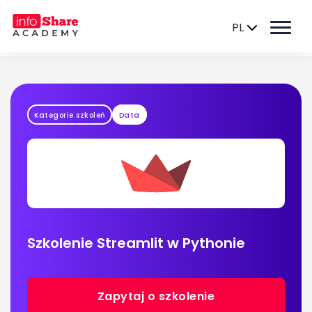
PL
Kategorie szkoleń
Data
Szkolenie Streamlit w Pythonie
Zapytaj o szkolenie