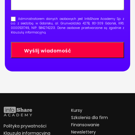
Administratorem danych osobowych jest InfoShare Academy Sp. z
o.o. z siedzibą w Gdańsku, al. Grunwaldzka 427B, 80-309 Gdańsk, KRS:
0000531749, NIP: 5842742213. Dane osobowe przetwarzane są zgodnie z
klauzulą informacyjną
.
Kursy
Szkolenia dla firm
Finansowanie
Polityka prywatności
Newslettery
Klauzula informacyjna