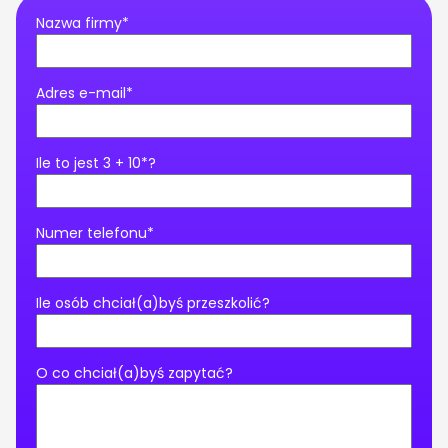
Nazwa firmy*
Adres e-mail*
Ile to jest 3 + 10*?
Numer telefonu*
Ile osób chciał(a)byś przeszkolić?
O co chciał(a)byś zapytać?