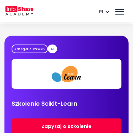
PL
Kategorie szkoleń
AI
Szkolenie Scikit-Learn
Zapytaj o szkolenie