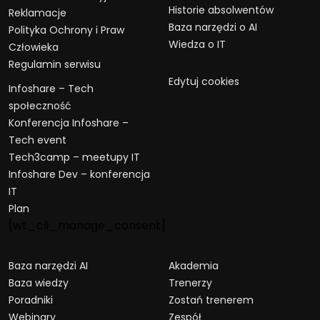
Historie absolwentów
Reklamacje
Baza narzędzi o AI
Polityka Ochrony i Praw
Wiedza o IT
Człowieka
Regulamin serwisu
Edytuj cookies
Infoshare – Tech
społeczność
Konferencja Infoshare –
Tech event
Tech3camp – meetupy IT
Infoshare Dev – konferencja
IT
Plan
[wt_cli_manage_consent]
Baza narzędzi AI
Akademia
Baza wiedzy
Trenerzy
Poradniki
Zostań trenerem
Webinary
Zespół